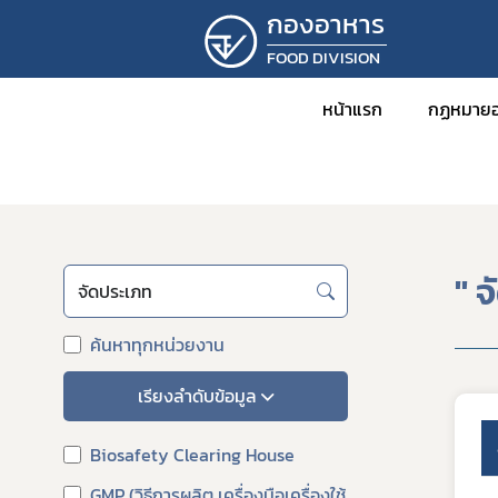
กองอาหาร
FOOD DIVISION
หน้าแรก
กฏหมายอ
หน้าแรก
ผลลัพธ์การค้นหา
ข่าว
กฎหม
พร
" 
กฎ
ค้นหาทุกหน่วยงาน
ปร
ปร
เรียงลำดับข้อมูล
ระ
คำ
Biosafety Clearing House
คำ
GMP (วิธีการผลิต เครื่องมือเครื่องใช้