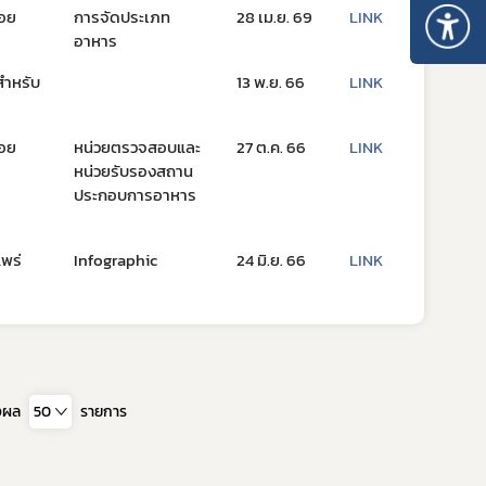
่อย
การจัดประเภท
28 เม.ย. 69
LINK
อาหาร
สำหรับ
13 พ.ย. 66
LINK
 ให้ได้มาตรฐาน อย. และส่งออก
ร
่อย
หน่วยตรวจสอบและ
27 ต.ค. 66
LINK
หน่วยรับรองสถาน
ประกอบการอาหาร
แพร่
Infographic
24 มิ.ย. 66
LINK
งผล
50
รายการ