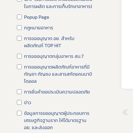
ในการผลิต และการเก็บรักษาอาหาร)
ผลิต
Popup Page
วัตถุ
การใช
กฎหมายอาหาร
การแ
การขออนุญาต อย. สำหรับ
ผลิตภัณฑ์ TOP HIT
การก
มาตรฐ
การขออนุญาตกลุ่มอาหาร สบ.7
ภาชน
การขออนุญาตผลิตภัณฑ์อาหารที่มี
กัญชา​ กัญชง​ และสารสกัดแคนนาบิ
มาตร
ไดออล
มาตร
การยื่นคำขอประเมินความปลอดภัย
อาหาร
ข่าว
GMP 
การนำ
ข้อมูลการขออนุญาตผู้ประกอบการ
เศรษฐกิจฐานราก ให้ได้มาตรฐาน
อาหาร
อย. และส่งออก