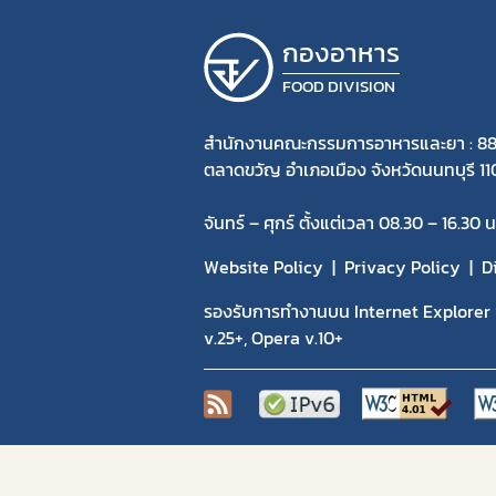
ประกาศ
ประชาสัมพันธ์
กองอาหาร
ผู้เชี่ยวชาญ องค์กรผู้เชี่ยวชาญฯ ที่
FOOD DIVISION
ขึ้นบัญชีกับ อย.
สำนักงานคณะกรรมการอาหารและยา : 88
ระบบ e-Submission
ตลาดขวัญ อำเภอเมือง จังหวัดนนทบุรี 1
ระบบเลขเสมือน (FM,FG)
จันทร์ – ศุกร์ ตั้งแต่เวลา 08.30 – 16.30 น
สำหรับเจ้าหน้าที่
Website Policy
Privacy Policy
D
สำหรับเจ้าหน้าที่กองอาหาร
สื่อความรู้
รองรับการทำงานบน Internet Explorer v
v.25+, Opera v.10+
หน่วยตรวจหรือหน่วยรับรองสถานที่
ผลิตอาหาร
หน่วยฝึกอบรมที่ขึ้นบัญชีกับ อย.
เกี่ยวกับกองอาหาร
เว็บลิงก์