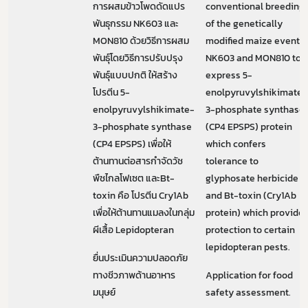
การผสมข้าวโพดดัดแปร
conventional breeding
พันธุกรรม NK603 และ
of the genetically
MON810 ด้วยวิธีการผสม
modified maize events
พันธุ์โดยวิธีการปรับปรุง
NK603 and MON810 to
พันธุ์แบบปกติ ให้สร้าง
express 5-
โปรตีน 5-
enolpyruvylshikimate-
enolpyruvylshikimate-
3-phosphate synthase
3-phosphate synthase
(CP4 EPSPS) protein
(CP4 EPSPS) เพื่อให้
which confers
ต้านทานต่อสารกำจัดวัช
tolerance to
พืชไกลโฟเซต และBt-
glyphosate herbicide
toxin คือ โปรตีน Cry1Ab
and Bt-toxin (Cry1Ab
เพื่อให้ต้านทานแมลงในกลุ่ม
protein) which provide
ผีเสื้อ Lepidopteran
protection to certain
lepidopteran pests.
ยื่นประเมินความปลอดภัย
ทางชีวภาพด้านอาหาร
Application for food
มนุษย์
safety assessment.