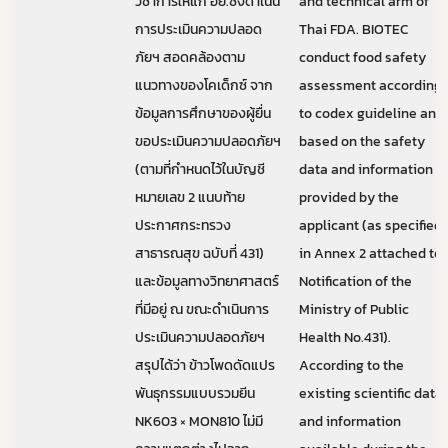
วิชาการให้แก่ อย.ซึ่งดำเนิน
and technical arm of
การประเมินความปลอด
Thai FDA. BIOTEC
ภัยฯ สอดคล้องตาม
conduct food safety
แนวทางของโคเด็กซ์ จาก
assessment according
ข้อมูลการศึกษาของผู้ยื่น
to codex guideline and
ขอประเมินความปลอดภัยฯ
based on the safety
(ตามที่กำหนดไว้ในบัญชี
data and information
หมายเลข 2 แนบท้าย
provided by the
ประกาศกระทรวง
applicant (as specified
สาธารณสุข ฉบับที่ 431)
in Annex 2 attached to
และข้อมูลทางวิทยาศาสตร์
Notification of the
ที่มีอยู่ ณ ขณะดำเนินการ
Ministry of Public
ประเมินความปลอดภัยฯ
Health No.431).
สรุปได้ว่า ข้าวโพดดัดแปร
According to the
พันธุกรรมแบบรวมยีน
existing scientific data
NK603 × MON810 ไม่มี
and information