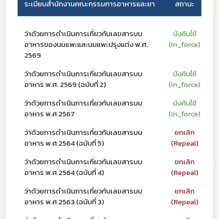
ระเบียบสำนักงานคณะกรรมการอาหารและยา
สถานะ
ว
ว่าด้วยการดำเนินการเกี่ยวกับเลขสารบบ
บังคับใช้
อาหารของนมแพะและนมแพะปรุงแต่ง พ.ศ.
(In_force)
2569
ว่าด้วยการดำเนินการเกี่ยวกับเลขสารบบ
บังคับใช้
อาหาร พ.ศ. 2569 (ฉบับที่ 2)
(In_force)
ว่าด้วยการดำเนินการเกี่ยวกับเลขสารบบ
บังคับใช้
อาหาร พ.ศ.2567
(In_force)
ว่าด้วยการดำเนินการเกี่ยวกับเลขสารบบ
ยกเลิก
อาหาร พ.ศ.2564 (ฉบับที่ 5)
(Repeal)
ว่าด้วยการดำเนินการเกี่ยวกับเลขสารบบ
ยกเลิก
อาหาร พ.ศ.2564 (ฉบับที่ 4)
(Repeal)
ว่าด้วยการดำเนินการเกี่ยวกับเลขสารบบ
ยกเลิก
อาหาร พ.ศ.2563 (ฉบับที่ 3)
(Repeal)