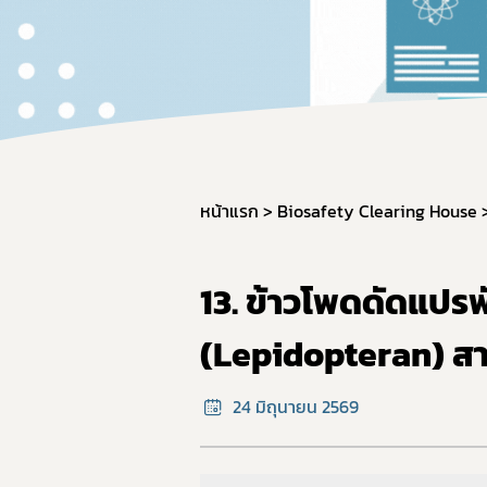
ผลิต
วัตถุ
การใช
การแ
การก
มาตรฐ
หน้าแรก
Biosafety Clearing House
ภาชน
มาตร
13. ข้าวโพดดัดแปรพ
มาตร
(Lepidopteran) สา
อาหาร
GMP 
24 มิถุนายน 2569
การนำ
อาหาร