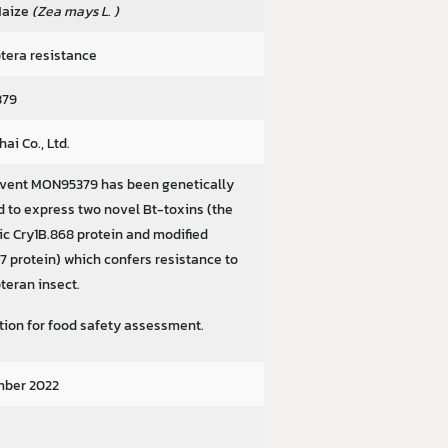
Maize
(Zea mays L. )
tera resistance
379
ai Co., Ltd.
vent MON95379 has been genetically
d to express two novel Bt-toxins (the
ic Cry1B.868 protein and modified
7 protein) which confers resistance to
teran insect.
tion for food safety assessment.
mber 2022