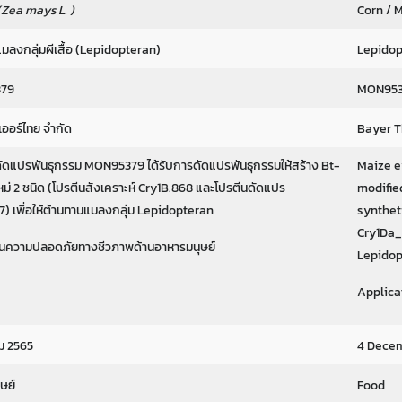
(Zea mays L. )
Corn / 
มลงกลุ่มผีเสื้อ (Lepidopteran)
Lepidop
79
MON95
บเออร์ไทย จำกัด
Bayer Th
ัดแปรพันธุกรรม MON95379 ได้รับการดัดแปรพันธุกรรมให้สร้าง Bt-
Maize e
หม่ 2 ชนิด (โปรตีนสังเคราะห์ Cry1B.868 และโปรตีนดัดแปร
modifie
) เพื่อให้ต้านทานแมลงกลุ่ม Lepidopteran
synthet
Cry1Da_
มินความปลอดภัยทางชีวภาพด้านอาหารมนุษย์
Lepidop
Applica
ม 2565
4 Dece
ษย์
Food