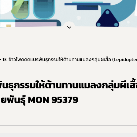
หน่วยตรวจวิเคราะห์อาหาร/ ภาชนะบรรจุอาหาร
ภัณฑ์อาหาร
หน่วยฝึกอบรมที่ขึ้นบัญชีกับ อย.
เจือปนอาหาร
ข้อมูลการขออนุญาตผู้ประกอบการเศรษฐกิจฐานราก
้จุลินทรีย์โพรไบโอติกในอาหาร
สดงฉลากอาหารและฉลากโภชนาการ
ล่าวอ้างทางสุขภาพ
านอาหารด้านจุลินทรีย์ที่ทำให้เกิดโรค
ะบรรจุ
ฐานอาหารที่มีสารปนเปื้อน
ันธุกรรมให้ต้านทานแมลงกลุ่มผีเสื
ฐานอาหารที่มีสารพิษ-ยาสัตว์ตกค้าง
ยพันธุ์ MON 95379
จากสิ่งมีชีวิตดัดแปรพันธุกรรม
(มาตรฐานระบบการผลิตอาหาร)
เข้าอาหารที่มีความเสี่ยงจากโรควัวบ้า
ที่ห้ามผลิต นำเข้า หรือจำหน่าย