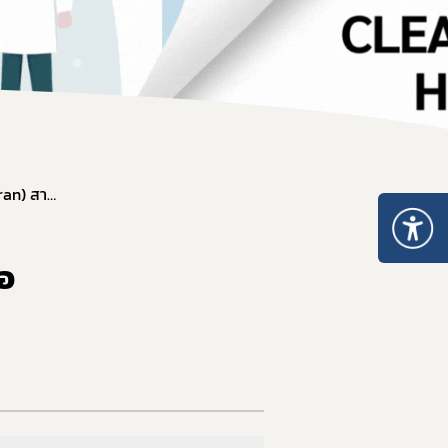
 ให้ได้มาตรฐาน อย. และส่งออก
13. ข้าวโพดดัดแปรพันธุกรรมให้ต้านทานแมลงกลุ่มผีเสื้อ (Lepidopteran) สายพันธุ์ MON 95379
้อ