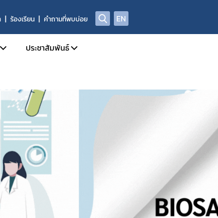
EN
า
ร้องเรียน
คำถามที่พบบ่อย
ประชาสัมพันธ์
บการอนุญาตผลิตภัณฑ์อาหาร
ข่าวสารประชาสัมพันธ์
ด้านความปลอดภัยอาหาร
ข่าวสารด้านกฎหมายอาหาร
ฑ์อาหารที่ผิดกฎหมาย และถูกถอนเลขสารบบ
ข่าวสารด้านความปลอดภัยอาหาร
ลการตรวจพิสูจน์อาหาร
การอบรม / สัมมนา
่อเผยแพร่
รับสมัครงาน
่พบบ่อย
ปฏิทินกิจกรรม
ชาญ องค์กรผู้เชี่ยวชาญฯ ที่ขึ้นบัญชีกับ อย.