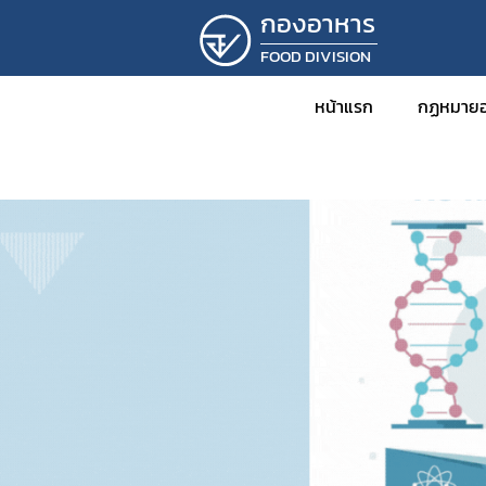
กองอาหาร
FOOD DIVISION
หน้าแรก
กฏหมายอ
ข่าว
กฎหม
พร
กฎ
ปร
ปร
ระ
คำ
คำ