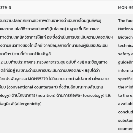
379-3
MON-95
มินความปลอดภัยทางชีวภาพด้านอาหารดำเนินการโดยศูนย์พันธุ
The foo
และเทคโนโลยีชีวภาพแห่งชาติ (ไบโอเทค) ในฐานะที่ปรึกษาและ
Nationa
ทางด้านเทคนิควิชาการให้แก่ อย.ซึ่งดำเนินการประเมินความปลอดภัยฯ
Biotech
ตามแนวทางของโคเด็กซ์ จากข้อมูลการศึกษาของผู้ยื่นขอประเมิน
technic
ภัยฯ (ตามที่กำหนดไว้ในบัญชี
safety 
2 แนบท้ายประกาศกระทรวงสาธารณสุข ฉบับที่ 431) และข้อมูลทาง
guideli
ตร์ที่มีอยู่ ณ ขณะดำเนินการประเมินความปลอดภัยฯ สรุปได้ว่า
informa
ดัดแปรพันธุกรรม MON95379 ไม่มีความแตกต่างไปจากข้าวโพดสาย
specifie
่เปรียบ (conventional counterpart) ทั้งด้านลักษณะทางสัณฐาน
the Mini
ogy) ด้านโภชนาการ (nutrition) ด้านการก่อพิษ (toxicology) และ
to the e
่อภูมิแพ้ (allergenicity)
availabl
conclud
substan
counter