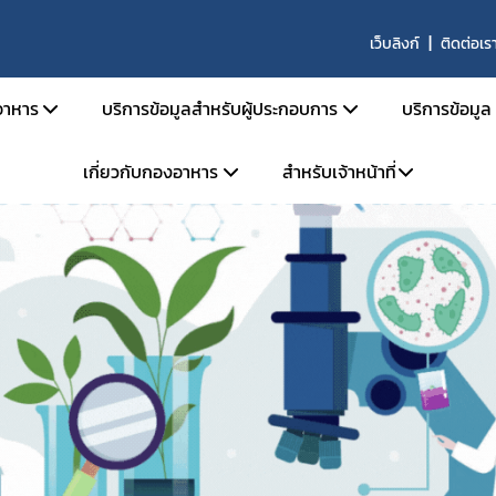
เว็บลิงก์
ติดต่อเร
าหาร
บริการข้อมูลสำหรับผู้ประกอบการ
บริการข้อมูล
เกี่ยวกับกองอาหาร
สำหรับเจ้าหน้าที่
สารด้านกฎหมายอาหาร
คู่มือสำหรับประชาชน
ตรวจสอ
ายอาหารและกฎหมายลำดับรอง
การยื่นขออนุญาตด้านอาหาร
ข่าวสาร
โครงสร้างหน่วยงาน
ระบบ e-saraban
ะราชบัญญัติอาหาร พ.ศ. 2522
การขออนุญาต อย. สำหรับผลิตภัณฑ์ TOP HIT
ผลิตภัณ
จองห้องประชุม
วิสัยทัศน์ พันธกิจ
กระทรวงสาธารณสุข
หลักเกณฑ์ / ข้อกำหนด
ประกาศผ
แบบฟอร์ม
การดำเนินงานองค์กรคุณธรรมต้นแบบ
ะกาศกระทรวงสาธารณสุข
ระบบ e-Submission
คู่มือ/สื
ะกาศสำนักงานคณะกรรมการอาหารและยา
ระบบเลขเสมือน (FM,FG)
คำถามที
เบียบสำนักงานคณะกรรมการอาหารและยา
ระบบให้คำปรึกษาออนไลน์ (e-consult)
ผู้เชี่ยว
สั่งสำนักงานคณะกรรมการอาหารและยา
โปรแกรมสำหรับผู้ประกอบการ
สั่งคณะกรรมการอาหาร
หน่วยตรวจหรือหน่วยรับรองสถานที่ผลิตอาหาร