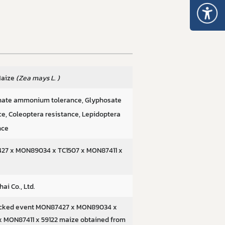
Maize
(Zea mays L. )
nate ammonium tolerance, Glyphosate
ce, Coleoptera resistance, Lepidoptera
nce
27 x MON89034 x TC1507 x MON87411 x
ai Co., Ltd.
acked event MON87427 x MON89034 x
x MON87411 x 59122 maize obtained from