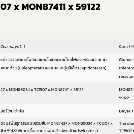
07 x MON87411 x 59122
(Zea mays L. )
Corn / 
รกำจัดวัชพืชกลูโฟซิเนตแอมโมเนียมและไกลโฟเซต พร้อมต้านทาน
Glufosi
มพวกด้วง (Coleopteran) และแมลงกลุ่มผีเสื้อ (Lepidopteran)
toleran
resista
7 x MON89034 x TC1507 x MON87411 x 59122
MON874
59122
บเออร์ไทย จำกัด
Bayer Th
ดัดแปรพันธุกรรมแบบรวมยีน MON87427 x MON89034 x TC1507 x
The st
1 x 59122 พัฒนาขึ้นจากการผสมข้าวโพดดัดแปรพันธุกรรม
TC1507 