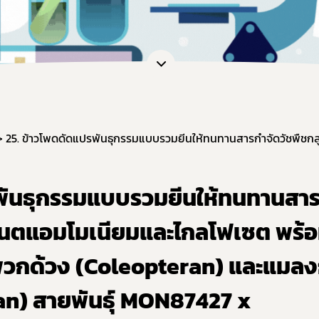
หน่วยตรวจวิเคราะห์อาหาร/ ภาชนะบรรจุอาหาร
ภัณฑ์อาหาร
หน่วยฝึกอบรมที่ขึ้นบัญชีกับ อย.
เจือปนอาหาร
ข้อมูลการขออนุญาตผู้ประกอบการเศรษฐกิจฐานราก
้จุลินทรีย์โพรไบโอติกในอาหาร
สดงฉลากอาหารและฉลากโภชนาการ
ล่าวอ้างทางสุขภาพ
านอาหารด้านจุลินทรีย์ที่ทำให้เกิดโรค
ะบรรจุ
ฐานอาหารที่มีสารปนเปื้อน
พันธุกรรมแบบรวมยีนให้ทนทานสา
ฐานอาหารที่มีสารพิษ-ยาสัตว์ตกค้าง
ิเนตแอมโมเนียมและไกลโฟเซต พร้
จากสิ่งมีชีวิตดัดแปรพันธุกรรม
(มาตรฐานระบบการผลิตอาหาร)
วกด้วง (Coleopteran) และแมลงก
เข้าอาหารที่มีความเสี่ยงจากโรควัวบ้า
ran) สายพันธุ์ MON87427 x
ที่ห้ามผลิต นำเข้า หรือจำหน่าย