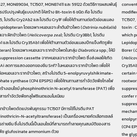
7, MON89034, TC1507, MON87411 และ 59122 ด้วยวิธีการผสมพันธุ์
convent
ารปรับปรุงพันธุ์แบบปกติ ให้สร้าง Bt-toxin 6 ชนิด คือ โปรตีน
modifi
5, โปรตีน Cry2Ab2 และโปรตีน Cry1F เพื่อให้ต้านทานต่อตัวอ่อนแมลง
TC1507,
Lepidopteran โดยเฉพาะหนอนเจาะลำต้นข้าวโพด (
Ostrinia nubilalis
)
toxin : 
จาะฝักข้าวโพด (
Helicoverpa zea
); โปรตีน Cry3Bb1, โปรตีน
which p
 และโปรตีน Cry35Ab1 เพื่อให้ต้านทานตัวอ่อนแมลงปีกแข็งศัตรูพืช
Lepidop
teran) โดยเฉพาะหนอนเจาะรากข้าวโพดในกลุ่ม
Diabrotica
spp.; ให้มี
Borer (
O
suppression cassette จากหนอนเจาะรากข้าวโพด ซึ่งส่งผลให้เกิด
(
Helico
Ai ลดการแสดงออกของยีน Snf7 ในหนอนเจาะรากข้าวโพด เพื่อให้
Cry35Ab
ต่อหนอนเจาะรากข้าวโพด; สร้างโปรตีน 5-enolpyruvylshikimate-
certain 
hate synthase (CP4 EPSPS) เพื่อให้ทนทานสารกำจัดวัชพืชไกลโฟ
rootwor
ร้างเอนไซม์ phosphinothricin N-acetyl transferase (PAT) เพื่อ
suppres
สารกำจัดวัชพืชกลูโฟซิเนตแอมโมเนียม
confer 
suppre
าข้าวโพดดัดแปรพันธุกรรม TC1507 มีการใช้โปรตีน PAT
mechani
nothricin-N-acetyltransferase) เป็นเครื่องหมายคัดเลือกเซลล์
enolpyr
การถ่ายยีน ซึ่งโปรตีนนี้เป็นเอนไซม์ที่สามารถทำลายคุณสมบัติของสาร
(CP4 EP
ชพืช glufosinate ammonium ด้วย
the gly