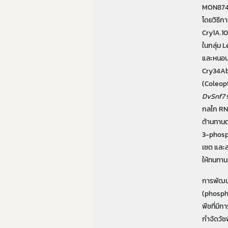
MON8742
โดยวิธีก
Cry1A.10
ในกลุ่ม 
และหนอนเ
Cry34Ab1
(Coleop
DvSnf7
กลไก RN
ต้านทาน
3-phosp
เซต และส
ให้ทนทาน
การพัฒน
(phosphi
พืชที่มี
กำจัดวั