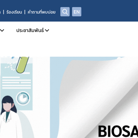
EN
า
ร้องเรียน
คำถามที่พบบ่อย
ประชาสัมพันธ์
บการอนุญาตผลิตภัณฑ์อาหาร
ข่าวสารประชาสัมพันธ์
ด้านความปลอดภัยอาหาร
ข่าวสารด้านกฎหมายอาหาร
ฑ์อาหารที่ผิดกฎหมาย และถูกถอนเลขสารบบ
ข่าวสารด้านความปลอดภัยอาหาร
ลการตรวจพิสูจน์อาหาร
การอบรม / สัมมนา
่อเผยแพร่
รับสมัครงาน
่พบบ่อย
ปฏิทินกิจกรรม
ชาญ องค์กรผู้เชี่ยวชาญฯ ที่ขึ้นบัญชีกับ อย.