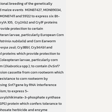
ional breeding of the genetically
ed maize events MON87427, MON89034,
 MON87411 and 59122 to express six Bt-
Cry1A.105, Cry2Ab2 and Cry1F proteins
rovide protection to certain
teran larvae, particularly European Corn
strinia nubilalis
) and Corn Earworm
verpa zea
); Cry3Bb1, Cry34Ab1 and
1 proteins which provide protection to
Coleopteran larvae, particularly corn
m (
Diabrotica
spp.); to contain
DvSnf7
sion cassette from corn rootworm which
resistance to corn rootworm by
ssing
Snf7
gene by RNA interference
sm; to express 5-
uvylshikimate-3-phosphate synthase
SPS) protein which confers tolerance to
phosate herbicide and enzyme