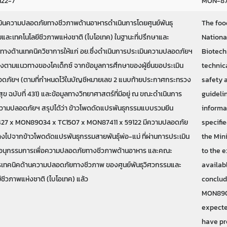
122-7
MON-874
มินความปลอดภัยทางชีวภาพด้านอาหารดำเนินการโดยศูนย์พันธุ
The foo
และเทคโนโลยีชีวภาพแห่งชาติ (ไบโอเทค) ในฐานะที่ปรึกษาและ
Nationa
ทางด้านเทคนิควิชาการให้แก่ อย.ซึ่งดำเนินการประเมินความปลอดภัยฯ
Biotech
ตามแนวทางของโคเด็กซ์ จากข้อมูลการศึกษาของผู้ยื่นขอประเมิน
technic
ดภัยฯ (ตามที่กำหนดไว้ในบัญชีหมายเลข 2 แนบท้ายประกาศกระทรวง
safety 
ข ฉบับที่ 431) และข้อมูลทางวิทยาศาสตร์ที่มีอยู่ ณ ขณะดำเนินการ
guideli
วามปลอดภัยฯ สรุปได้ว่า ข้าวโพดดัดแปรพันธุกรรมแบบรวมยีน
informa
7 x MON89034 x TC1507 x MON87411 x 59122 มีความปลอดภัย
specifie
างไปจากข้าวโพดดัดแปรพันธุกรรมสายพันธุ์พ่อ-แม่ ที่ผ่านการประเมิน
the Mini
นุกรรมการเพื่อความปลอดภัยทางชีวภาพด้านอาหาร และคณะ
to the e
เทคนิคด้านความปลอดภัยทางชีวภาพ ของศูนย์พันธุวิศวกรรมและ
availabl
ีชีวภาพแห่งชาติ (ไบโอเทค) แล้ว
conclud
MON8903
expecte
have pr