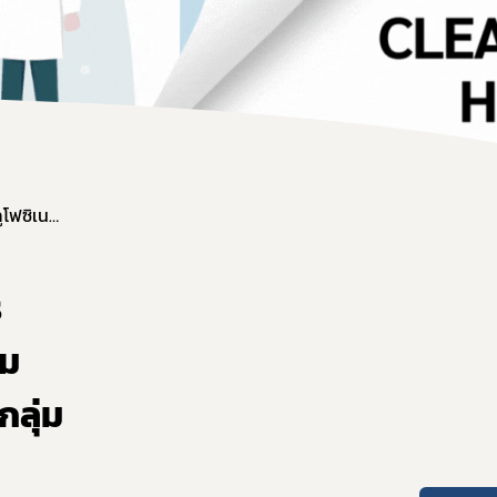
 ให้ได้มาตรฐาน อย. และส่งออก
25. ข้าวโพดดัดแปรพันธุกรรมแบบรวมยีนให้ทนทานสารกำจัดวัชพืชกลูโฟซิเนตแอมโมเนียมและไกลโฟเซต พร้อมต้านทานแมลงกลุ่มพวกด้วง (Coleopteran) และแมลงกลุ่มผีเสื้อ (Lepidopteran) สายพันธุ์ MON87427 x MON89034 x TC1507 x MON87411 x 59122
ร
อม
ลุ่ม