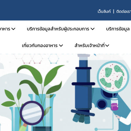
เว็บลิงก์
ติดต่อเร
าหาร
บริการข้อมูลสำหรับผู้ประกอบการ
บริการข้อมูล
เกี่ยวกับกองอาหาร
สำหรับเจ้าหน้าที่
สารด้านกฎหมายอาหาร
คู่มือสำหรับประชาชน
ตรวจสอ
ายอาหารและกฎหมายลำดับรอง
การยื่นขออนุญาตด้านอาหาร
ข่าวสาร
โครงสร้างหน่วยงาน
ระบบ e-saraban
ะราชบัญญัติอาหาร พ.ศ. 2522
การขออนุญาต อย. สำหรับผลิตภัณฑ์ TOP HIT
ผลิตภัณ
จองห้องประชุม
วิสัยทัศน์ พันธกิจ
กระทรวงสาธารณสุข
หลักเกณฑ์ / ข้อกำหนด
ประกาศผ
แบบฟอร์ม
การดำเนินงานองค์กรคุณธรรมต้นแบบ
ะกาศกระทรวงสาธารณสุข
ระบบ e-Submission
คู่มือ/สื
ะกาศสำนักงานคณะกรรมการอาหารและยา
ระบบเลขเสมือน (FM,FG)
คำถามที
เบียบสำนักงานคณะกรรมการอาหารและยา
ระบบให้คำปรึกษาออนไลน์ (e-consult)
ผู้เชี่ยว
สั่งสำนักงานคณะกรรมการอาหารและยา
โปรแกรมสำหรับผู้ประกอบการ
สั่งคณะกรรมการอาหาร
หน่วยตรวจหรือหน่วยรับรองสถานที่ผลิตอาหาร