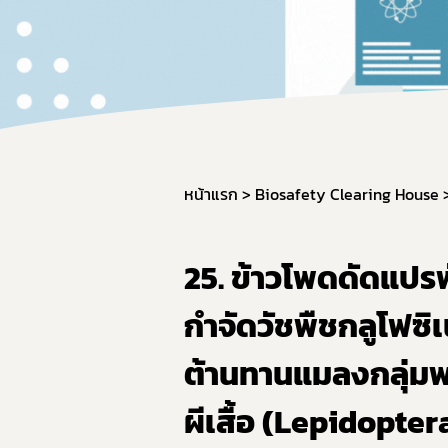
ผลิต
วัตถุ
การใช
การแ
การก
มาตรฐ
หน้าแรก
Biosafety Clearing House
ภาชน
มาตร
25. ข้าวโพดดัดแปร
มาตร
กำจัดวัชพืชกลูโฟซ
อาหาร
GMP 
ต้านทานแมลงกลุ่มพ
การนำ
ผีเสื้อ (Lepidopte
อาหาร