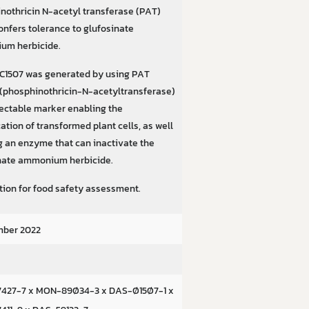
nothricin N-acetyl transferase (PAT)
onfers tolerance to glufosinate
um herbicide.
C1507 was generated by using PAT
 (phosphinothricin-N-acetyltransferase)
lectable marker enabling the
cation of transformed plant cells, as well
g an enzyme that can inactivate the
nate ammonium herbicide.
tion for food safety assessment.
mber 2022
427-7 x MON-89Ø34-3 x DAS-Ø15Ø7-1 x