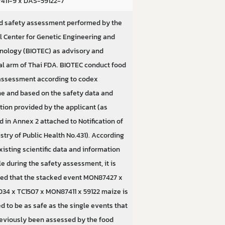
11-9 x DAS-59122-7
d safety assessment performed by the
l Center for Genetic Engineering and
nology (BIOTEC) as advisory and
al arm of Thai FDA. BIOTEC conduct food
assessment according to codex
ne and based on the safety data and
tion provided by the applicant (as
d in Annex 2 attached to Notification of
stry of Public Health No.431). According
xisting scientific data and information
e during the safety assessment, it is
ed that the stacked event MON87427 x
4 x TC1507 x MON87411 x 59122 maize is
d to be as safe as the single events that
eviously been assessed by the food