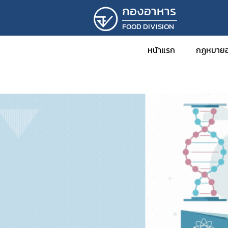
กองอาหาร
FOOD DIVISION
หน้าแรก
กฏหมายอ
ข่าว
กฎหม
พร
กฎ
ปร
ปร
ระ
คำ
คำ