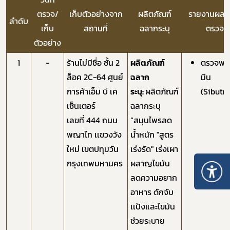
ตรวจ/
​เก็บตัวอย่างจาก
​ผลิตภัณฑ์
รายงานผลวิเ
ลำดับ
เก็บ
สถานที่
ฉลากระบุ
ตรวจพ
ตัวอย่าง
1
-
ร้านไม่มีชื่อ ชั้น 2
ผลิตภัณฑ์
ตรวจพบ
ล็อค 2C-64 ศูนย์
ฉลาก
มีน
การค้าเอ็ม บี เค
ระบุ:
ผลิตภัณฑ์
(Sibut
เซ็นเตอร์
ฉลากระบุ
เลขที่ 444 ถนน
“สมุนไพรลด
พญาไท เเขวงวัง
น้ำหนัก "สูตร
ใหม่ เขตปทุมวัน
เร่งรัด" เร่งเผา
กรุงเทพมหานคร
ผลาญไขมัน
ลดความอยาก
อาหาร ดักจับ
เเป้งและไขมัน
ช่วยระบาย