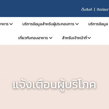
เว็บลิงก์
ติดต่อเร
าหาร
บริการข้อมูลสำหรับผู้ประกอบการ
บริการข้อมูล
เกี่ยวกับกองอาหาร
สำหรับเจ้าหน้าที่
สารด้านกฎหมายอาหาร
คู่มือสำหรับประชาชน
ตรวจสอ
ายอาหารและกฎหมายลำดับรอง
การยื่นขออนุญาตด้านอาหาร
ข่าวสาร
โครงสร้างหน่วยงาน
ระบบ e-saraban
ะราชบัญญัติอาหาร พ.ศ. 2522
การขออนุญาต อย. สำหรับผลิตภัณฑ์ TOP HIT
ผลิตภัณ
จองห้องประชุม
วิสัยทัศน์ พันธกิจ
กระทรวงสาธารณสุข
หลักเกณฑ์ / ข้อกำหนด
ประกาศผ
แบบฟอร์ม
การดำเนินงานองค์กรคุณธรรมต้นแบบ
ะกาศกระทรวงสาธารณสุข
ระบบ e-Submission
คู่มือ/สื
แจ้งเตือนผู้บริโภค
ะกาศสำนักงานคณะกรรมการอาหารและยา
ระบบเลขเสมือน (FM,FG)
คำถามที
เบียบสำนักงานคณะกรรมการอาหารและยา
ระบบให้คำปรึกษาออนไลน์ (e-consult)
ผู้เชี่ยว
สั่งสำนักงานคณะกรรมการอาหารและยา
โปรแกรมสำหรับผู้ประกอบการ
สั่งคณะกรรมการอาหาร
หน่วยตรวจหรือหน่วยรับรองสถานที่ผลิตอาหาร