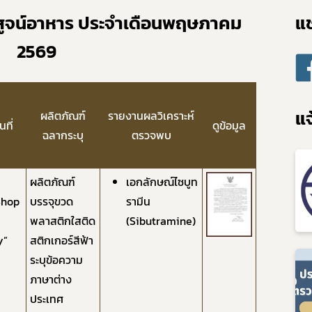
ูจน์อาหาร ประจำเดือนพฤษภาคม
แช
2569
แจ
​ผลิตภัณฑ์
รายงานผลวิเคราะห์
ที่
​ดูข้อมูล
ฉลากระบุ
ตรวจพบ
ผลิตภัณฑ์
เอกลักษณ์ไซบูท
Shop
บรรจุขวด
รามีน
พลาสติกใสติด
(Sibutramine)
y”
สติกเกอร์สีฟ้า
ระบุข้อความ
ภาษาต่าง
ประเทศ