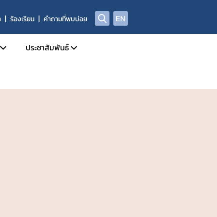
EN
า
ร้องเรียน
คำถามที่พบบ่อย
ประชาสัมพันธ์
บการอนุญาตผลิตภัณฑ์อาหาร
ข่าวสารประชาสัมพันธ์
ด้านความปลอดภัยอาหาร
ข่าวสารด้านกฎหมายอาหาร
ฑ์อาหารที่ผิดกฎหมาย และถูกถอนเลขสารบบ
ข่าวสารด้านความปลอดภัยอาหาร
ลการตรวจพิสูจน์อาหาร
การอบรม / สัมมนา
่อเผยแพร่
รับสมัครงาน
่พบบ่อย
ปฏิทินกิจกรรม
ชาญ องค์กรผู้เชี่ยวชาญฯ ที่ขึ้นบัญชีกับ อย.