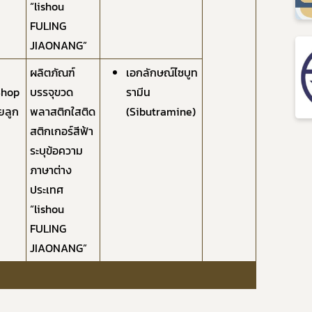
“lishou
FULING
JIAONANG”
ผลิตภัณฑ์
เอกลักษณ์ไซบูท
Shop
บรรจุขวด
รามีน
อยลูก
พลาสติกใสติด
(Sibutramine)
สติกเกอร์สีฟ้า
ระบุข้อความ
ภาษาต่าง
ประเทศ
“lishou
FULING
JIAONANG”