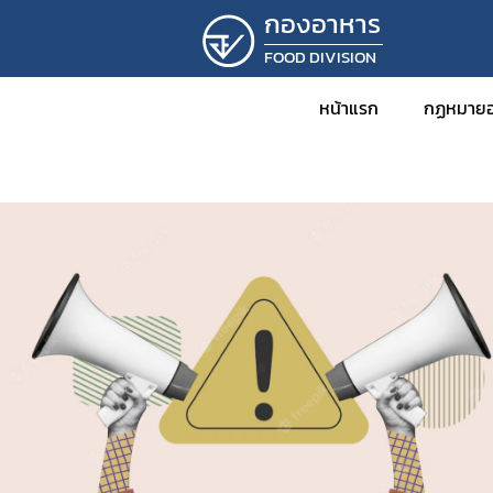
กองอาหาร
FOOD DIVISION
หน้าแรก
กฏหมายอ
ข่าว
กฎหม
พร
กฎ
ปร
ปร
ระ
คำ
คำ