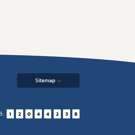
Sitemap
์ :
1
2
0
4
4
2
3
8