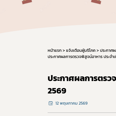
ผลิต
วัตถุ
การใช
การแ
การก
มาตรฐ
หน้าแรก
แจ้งเตือนผู้บริโภค
ประกาศผ
ประกาศผลการตรวจพิสูจน์อาหาร ประจำ
ภาชน
มาตร
มาตร
ประกาศผลการตรวจพ
อาหาร
2569
GMP 
การนำ
12 พฤษภาคม 2569
อาหาร