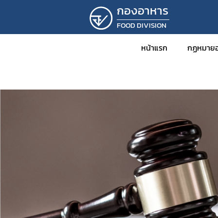
กองอาหาร
FOOD DIVISION
หน้าแรก
กฏหมายอ
ข่าว
กฎหม
พร
กฎ
ปร
ปร
ระ
คำ
คำ