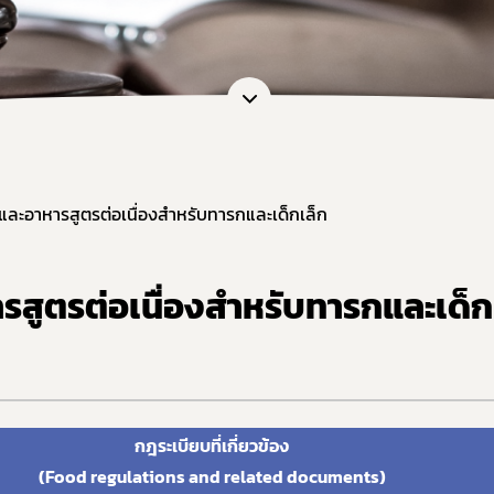
หน่วยตรวจวิเคราะห์อาหาร/ ภาชนะบรรจุอาหาร
ภัณฑ์อาหาร
หน่วยฝึกอบรมที่ขึ้นบัญชีกับ อย.
เจือปนอาหาร
ข้อมูลการขออนุญาตผู้ประกอบการเศรษฐกิจฐานราก
้จุลินทรีย์โพรไบโอติกในอาหาร
สดงฉลากอาหารและฉลากโภชนาการ
ล่าวอ้างทางสุขภาพ
านอาหารด้านจุลินทรีย์ที่ทำให้เกิดโรค
ละอาหารสูตรต่อเนื่องสำหรับทารกและเด็กเล็ก
ะบรรจุ
ฐานอาหารที่มีสารปนเปื้อน
สูตรต่อเนื่องสำหรับทารกและเด็ก
ฐานอาหารที่มีสารพิษ-ยาสัตว์ตกค้าง
จากสิ่งมีชีวิตดัดแปรพันธุกรรม
(มาตรฐานระบบการผลิตอาหาร)
เข้าอาหารที่มีความเสี่ยงจากโรควัวบ้า
กฎระเบียบที่เกี่ยวข้อง
ที่ห้ามผลิต นำเข้า หรือจำหน่าย
(Food regulations and related documents)