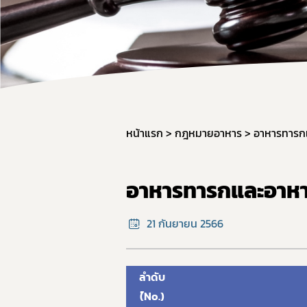
ผลิต
วัตถุ
การใช
การแ
การก
มาตรฐ
หน้าแรก
กฎหมายอาหาร
อาหารทารกแ
ภาชน
มาตร
อาหารทารกและอาหาร
มาตร
อาหาร
21 กันยายน 2566
GMP 
การนำ
ลำดับ
อาหาร
(์No.)