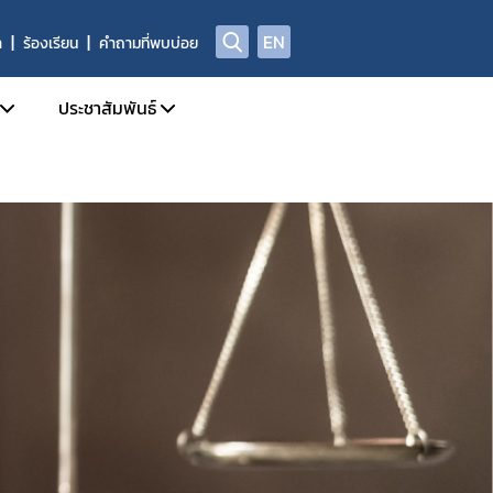
EN
า
ร้องเรียน
คำถามที่พบบ่อย
ประชาสัมพันธ์
บการอนุญาตผลิตภัณฑ์อาหาร
ข่าวสารประชาสัมพันธ์
ด้านความปลอดภัยอาหาร
ข่าวสารด้านกฎหมายอาหาร
ฑ์อาหารที่ผิดกฎหมาย และถูกถอนเลขสารบบ
ข่าวสารด้านความปลอดภัยอาหาร
ลการตรวจพิสูจน์อาหาร
การอบรม / สัมมนา
่อเผยแพร่
รับสมัครงาน
่พบบ่อย
ปฏิทินกิจกรรม
ชาญ องค์กรผู้เชี่ยวชาญฯ ที่ขึ้นบัญชีกับ อย.