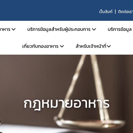
เว็บลิงก์
ติดต่อเร
าหาร
บริการข้อมูลสำหรับผู้ประกอบการ
บริการข้อมูล
เกี่ยวกับกองอาหาร
สำหรับเจ้าหน้าที่
สารด้านกฎหมายอาหาร
คู่มือสำหรับประชาชน
ตรวจสอ
ายอาหารและกฎหมายลำดับรอง
การยื่นขออนุญาตด้านอาหาร
ข่าวสาร
โครงสร้างหน่วยงาน
ระบบ e-saraban
ะราชบัญญัติอาหาร พ.ศ. 2522
การขออนุญาต อย. สำหรับผลิตภัณฑ์ TOP HIT
ผลิตภัณ
จองห้องประชุม
วิสัยทัศน์ พันธกิจ
กระทรวงสาธารณสุข
หลักเกณฑ์ / ข้อกำหนด
ประกาศผ
แบบฟอร์ม
การดำเนินงานองค์กรคุณธรรมต้นแบบ
ะกาศกระทรวงสาธารณสุข
ระบบ e-Submission
คู่มือ/สื
กฎหมายอาหาร
ะกาศสำนักงานคณะกรรมการอาหารและยา
ระบบเลขเสมือน (FM,FG)
คำถามที
เบียบสำนักงานคณะกรรมการอาหารและยา
ระบบให้คำปรึกษาออนไลน์ (e-consult)
ผู้เชี่ยว
สั่งสำนักงานคณะกรรมการอาหารและยา
โปรแกรมสำหรับผู้ประกอบการ
สั่งคณะกรรมการอาหาร
หน่วยตรวจหรือหน่วยรับรองสถานที่ผลิตอาหาร