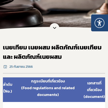
เนยเทียม เนยผสม ผลิตภัณฑ์เนยเทียม
และ ผลิตภัณฑ์เนยผสม
25 กันยายน 2566
กฎระเบียบที่เกี่ยวข้อง
เอกสารที่
ลำดับ
(Food regulations and related
เกี่ยวข้อง
(์No.)
documents)
(document)