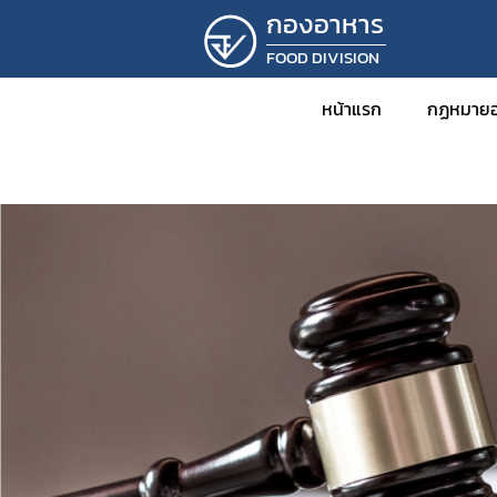
กองอาหาร
FOOD DIVISION
หน้าแรก
กฏหมายอ
ข่าว
กฎหม
พร
กฎ
ปร
ปร
ระ
คำ
คำ