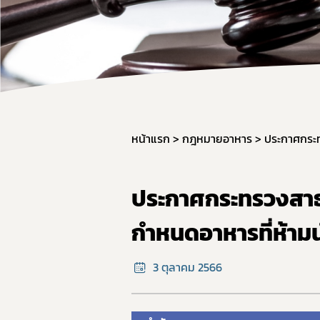
ผลิต
วัตถุ
การใช
การแ
การก
มาตรฐ
หน้าแรก
กฎหมายอาหาร
ภาชน
มาตร
ประกาศกระทรวงสาธาร
มาตร
กำหนดอาหารที่ห้ามน
อาหาร
GMP 
3 ตุลาคม 2566
การนำ
อาหาร