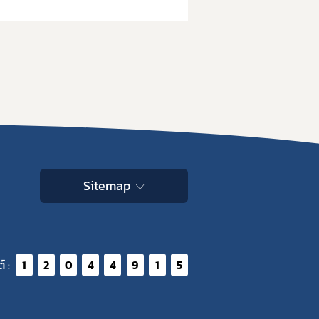
Sitemap
์ :
1
2
0
4
4
9
1
5