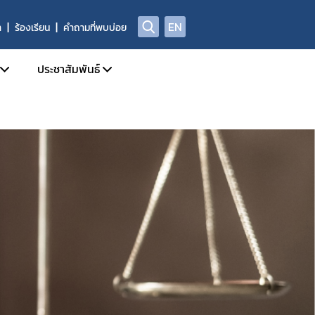
EN
า
ร้องเรียน
คำถามที่พบบ่อย
ประชาสัมพันธ์
บการอนุญาตผลิตภัณฑ์อาหาร
ข่าวสารประชาสัมพันธ์
ด้านความปลอดภัยอาหาร
ข่าวสารด้านกฎหมายอาหาร
ฑ์อาหารที่ผิดกฎหมาย และถูกถอนเลขสารบบ
ข่าวสารด้านความปลอดภัยอาหาร
ลการตรวจพิสูจน์อาหาร
การอบรม / สัมมนา
่อเผยแพร่
รับสมัครงาน
่พบบ่อย
ปฏิทินกิจกรรม
ชาญ องค์กรผู้เชี่ยวชาญฯ ที่ขึ้นบัญชีกับ อย.