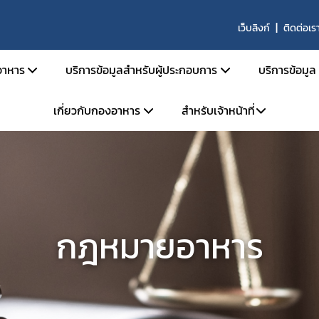
เว็บลิงก์
ติดต่อเร
าหาร
บริการข้อมูลสำหรับผู้ประกอบการ
บริการข้อมูล
เกี่ยวกับกองอาหาร
สำหรับเจ้าหน้าที่
สารด้านกฎหมายอาหาร
คู่มือสำหรับประชาชน
ตรวจสอ
ายอาหารและกฎหมายลำดับรอง
การยื่นขออนุญาตด้านอาหาร
ข่าวสาร
โครงสร้างหน่วยงาน
ระบบ e-saraban
ะราชบัญญัติอาหาร พ.ศ. 2522
การขออนุญาต อย. สำหรับผลิตภัณฑ์ TOP HIT
ผลิตภัณ
จองห้องประชุม
วิสัยทัศน์ พันธกิจ
กระทรวงสาธารณสุข
หลักเกณฑ์ / ข้อกำหนด
ประกาศผ
แบบฟอร์ม
การดำเนินงานองค์กรคุณธรรมต้นแบบ
ะกาศกระทรวงสาธารณสุข
ระบบ e-Submission
คู่มือ/สื
กฎหมายอาหาร
ะกาศสำนักงานคณะกรรมการอาหารและยา
ระบบเลขเสมือน (FM,FG)
คำถามที
เบียบสำนักงานคณะกรรมการอาหารและยา
ระบบให้คำปรึกษาออนไลน์ (e-consult)
ผู้เชี่ยว
สั่งสำนักงานคณะกรรมการอาหารและยา
โปรแกรมสำหรับผู้ประกอบการ
สั่งคณะกรรมการอาหาร
หน่วยตรวจหรือหน่วยรับรองสถานที่ผลิตอาหาร