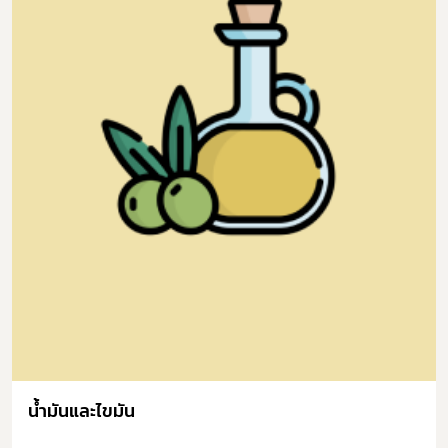
น้ำมันและไขมัน