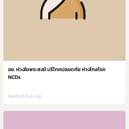
อย. ห่วงใยพระสงฆ์ บริโภคปลอดภัย ห่างไกลโรค
NCDs
โพสต์วันที่ 25 มิ.ย. 66