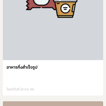
อาหารกึ่งสำเร็จรูป
โพสต์วันที่ 25 มิ.ย. 66