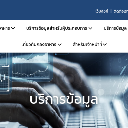
เว็บลิงก์
ติดต่อเร
าหาร
บริการข้อมูลสำหรับผู้ประกอบการ
บริการข้อมูล
เกี่ยวกับกองอาหาร
สำหรับเจ้าหน้าที่
สารด้านกฎหมายอาหาร
คู่มือสำหรับประชาชน
ตรวจสอ
ายอาหารและกฎหมายลำดับรอง
การยื่นขออนุญาตด้านอาหาร
ข่าวสาร
โครงสร้างหน่วยงาน
ระบบ e-saraban
ะราชบัญญัติอาหาร พ.ศ. 2522
การขออนุญาต อย. สำหรับผลิตภัณฑ์ TOP HIT
ผลิตภัณ
จองห้องประชุม
วิสัยทัศน์ พันธกิจ
กระทรวงสาธารณสุข
หลักเกณฑ์ / ข้อกำหนด
ประกาศผ
แบบฟอร์ม
การดำเนินงานองค์กรคุณธรรมต้นแบบ
ะกาศกระทรวงสาธารณสุข
ระบบ e-Submission
คู่มือ/สื
บริการข้อมูล
ะกาศสำนักงานคณะกรรมการอาหารและยา
ระบบเลขเสมือน (FM,FG)
คำถามที
เบียบสำนักงานคณะกรรมการอาหารและยา
ระบบให้คำปรึกษาออนไลน์ (e-consult)
ผู้เชี่ยว
สั่งสำนักงานคณะกรรมการอาหารและยา
โปรแกรมสำหรับผู้ประกอบการ
สั่งคณะกรรมการอาหาร
หน่วยตรวจหรือหน่วยรับรองสถานที่ผลิตอาหาร