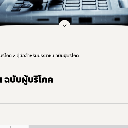
หน่วยตรวจวิเคราะห์อาหาร/ ภาชนะบรรจุอาหาร
ภัณฑ์อาหาร
หน่วยฝึกอบรมที่ขึ้นบัญชีกับ อย.
เจือปนอาหาร
ข้อมูลการขออนุญาตผู้ประกอบการเศรษฐกิจฐานราก
้จุลินทรีย์โพรไบโอติกในอาหาร
สดงฉลากอาหารและฉลากโภชนาการ
ล่าวอ้างทางสุขภาพ
านอาหารด้านจุลินทรีย์ที่ทำให้เกิดโรค
้บริโภค
คู่มือสำหรับประชาชน ฉบับผู้บริโภค
ะบรรจุ
ฐานอาหารที่มีสารปนเปื้อน
 ฉบับผู้บริโภค
ฐานอาหารที่มีสารพิษ-ยาสัตว์ตกค้าง
จากสิ่งมีชีวิตดัดแปรพันธุกรรม
(มาตรฐานระบบการผลิตอาหาร)
เข้าอาหารที่มีความเสี่ยงจากโรควัวบ้า
ที่ห้ามผลิต นำเข้า หรือจำหน่าย