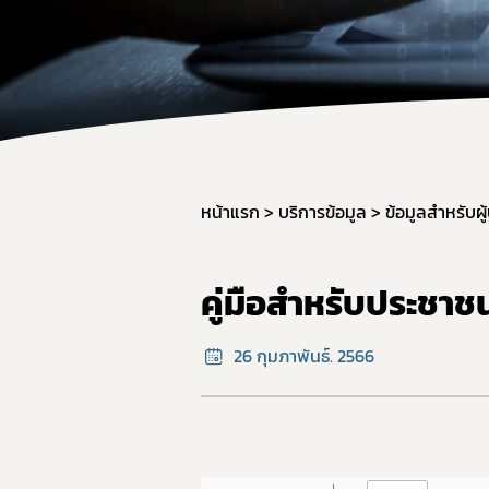
ผลิต
วัตถุ
การใช
การแ
การก
มาตรฐ
หน้าแรก
บริการข้อมูล
ข้อมูลสำหรับผู
ภาชน
มาตร
คู่มือสำหรับประชาชน
มาตร
อาหาร
26 กุมภาพันธ์. 2566
GMP 
การนำ
อาหาร