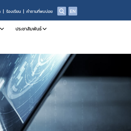
EN
า
ร้องเรียน
คำถามที่พบบ่อย
ประชาสัมพันธ์
บการอนุญาตผลิตภัณฑ์อาหาร
ข่าวสารประชาสัมพันธ์
ด้านความปลอดภัยอาหาร
ข่าวสารด้านกฎหมายอาหาร
ฑ์อาหารที่ผิดกฎหมาย และถูกถอนเลขสารบบ
ข่าวสารด้านความปลอดภัยอาหาร
ลการตรวจพิสูจน์อาหาร
การอบรม / สัมมนา
่อเผยแพร่
รับสมัครงาน
่พบบ่อย
ปฏิทินกิจกรรม
ชาญ องค์กรผู้เชี่ยวชาญฯ ที่ขึ้นบัญชีกับ อย.