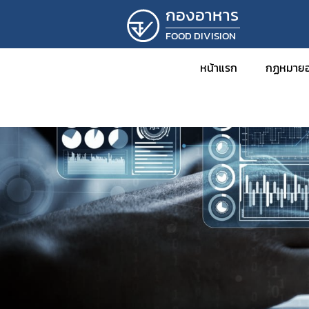
กองอาหาร
FOOD DIVISION
หน้าแรก
กฏหมายอ
ข่าว
กฎหม
พร
กฎ
ปร
ปร
ระ
คำ
คำ