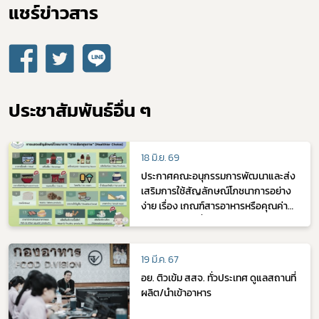
แชร์ข่าวสาร​
ประชาสัมพันธ์อื่น ๆ
18 มิ.ย. 69
ประกาศคณะอนุกรรมการพัฒนาและส่ง
เสริมการใช้สัญลักษณ์โภชนาการอย่าง
ง่าย เรื่อง เกณฑ์สารอาหารหรือคุณค่า
ทางโภชนาการที่ใช้ประกอบการพิจารณา
รับรองการแสดงสัญลักษณ์โภชนาการ
"ทางเลือกสุขภาพ" ในอาหารแต่ละกลุ่ม
19 มี.ค. 67
(ฉบับที่ 4)
อย. ติวเข้ม สสจ. ทั่วประเทศ ดูแลสถานที่
ผลิต/นำเข้าอาหาร