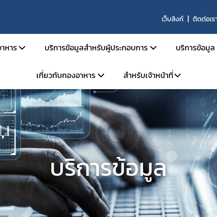
เว็บลิงก์
ติดต่อเร
าหาร
บริการข้อมูลสำหรับผู้ประกอบการ
บริการข้อมูล
เกี่ยวกับกองอาหาร
สำหรับเจ้าหน้าที่
สารด้านกฎหมายอาหาร
คู่มือสำหรับประชาชน
ตรวจสอ
ายอาหารและกฎหมายลำดับรอง
การยื่นขออนุญาตด้านอาหาร
ข่าวสาร
โครงสร้างหน่วยงาน
ระบบ e-saraban
ะราชบัญญัติอาหาร พ.ศ. 2522
การขออนุญาต อย. สำหรับผลิตภัณฑ์ TOP HIT
ผลิตภัณ
จองห้องประชุม
วิสัยทัศน์ พันธกิจ
กระทรวงสาธารณสุข
หลักเกณฑ์ / ข้อกำหนด
ประกาศผ
แบบฟอร์ม
การดำเนินงานองค์กรคุณธรรมต้นแบบ
ะกาศกระทรวงสาธารณสุข
ระบบ e-Submission
คู่มือ/สื
บริการข้อมูล
ะกาศสำนักงานคณะกรรมการอาหารและยา
ระบบเลขเสมือน (FM,FG)
คำถามที
เบียบสำนักงานคณะกรรมการอาหารและยา
ระบบให้คำปรึกษาออนไลน์ (e-consult)
ผู้เชี่ยว
สั่งสำนักงานคณะกรรมการอาหารและยา
โปรแกรมสำหรับผู้ประกอบการ
สั่งคณะกรรมการอาหาร
หน่วยตรวจหรือหน่วยรับรองสถานที่ผลิตอาหาร