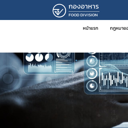
กองอาหาร
FOOD DIVISION
หน้าแรก
กฏหมายอ
ข่าว
กฎหม
พร
กฎ
ปร
ปร
ระ
คำ
คำ