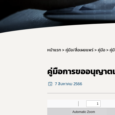
ผลิต
วัตถุ
การใช
การแ
การก
มาตรฐ
หน้าแรก
คู่มือ/สื่อเผยแพร่
คู่มือ
คู่ม
ภาชน
มาตร
คู่มือการขออนุญาตเค
มาตร
อาหาร
7 สิงหาคม 2566
GMP 
การนำ
อาหาร