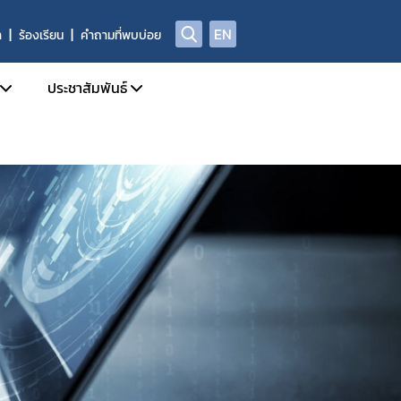
EN
า
ร้องเรียน
คำถามที่พบบ่อย
ประชาสัมพันธ์
บการอนุญาตผลิตภัณฑ์อาหาร
ข่าวสารประชาสัมพันธ์
ด้านความปลอดภัยอาหาร
ข่าวสารด้านกฎหมายอาหาร
ฑ์อาหารที่ผิดกฎหมาย และถูกถอนเลขสารบบ
ข่าวสารด้านความปลอดภัยอาหาร
ลการตรวจพิสูจน์อาหาร
การอบรม / สัมมนา
่อเผยแพร่
รับสมัครงาน
่พบบ่อย
ปฏิทินกิจกรรม
ชาญ องค์กรผู้เชี่ยวชาญฯ ที่ขึ้นบัญชีกับ อย.