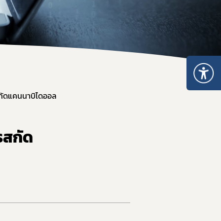
 ให้ได้มาตรฐาน อย. และส่งออก
กัดแคนนาบิไดออล
รสกัด