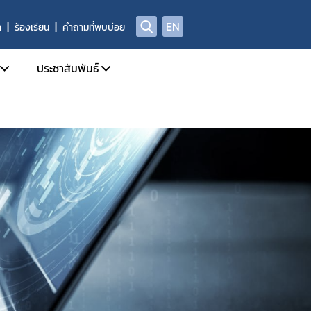
EN
า
ร้องเรียน
คำถามที่พบบ่อย
ประชาสัมพันธ์
บการอนุญาตผลิตภัณฑ์อาหาร
ข่าวสารประชาสัมพันธ์
ด้านความปลอดภัยอาหาร
ข่าวสารด้านกฎหมายอาหาร
ฑ์อาหารที่ผิดกฎหมาย และถูกถอนเลขสารบบ
ข่าวสารด้านความปลอดภัยอาหาร
ลการตรวจพิสูจน์อาหาร
การอบรม / สัมมนา
่อเผยแพร่
รับสมัครงาน
่พบบ่อย
ปฏิทินกิจกรรม
ชาญ องค์กรผู้เชี่ยวชาญฯ ที่ขึ้นบัญชีกับ อย.