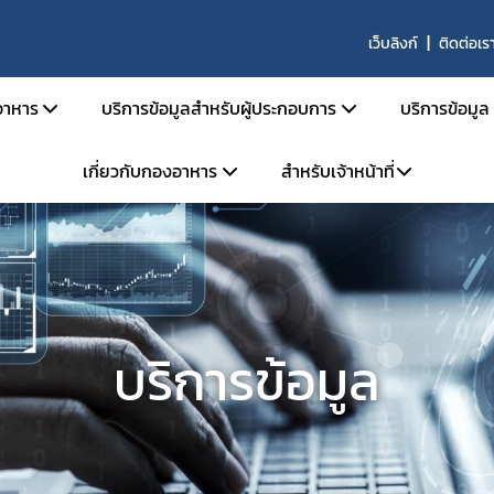
เว็บลิงก์
ติดต่อเร
าหาร
บริการข้อมูลสำหรับผู้ประกอบการ
บริการข้อมูล
เกี่ยวกับกองอาหาร
สำหรับเจ้าหน้าที่
สารด้านกฎหมายอาหาร
คู่มือสำหรับประชาชน
ตรวจสอ
ายอาหารและกฎหมายลำดับรอง
การยื่นขออนุญาตด้านอาหาร
ข่าวสาร
โครงสร้างหน่วยงาน
ระบบ e-saraban
ะราชบัญญัติอาหาร พ.ศ. 2522
การขออนุญาต อย. สำหรับผลิตภัณฑ์ TOP HIT
ผลิตภัณ
จองห้องประชุม
วิสัยทัศน์ พันธกิจ
กระทรวงสาธารณสุข
หลักเกณฑ์ / ข้อกำหนด
ประกาศผ
แบบฟอร์ม
การดำเนินงานองค์กรคุณธรรมต้นแบบ
ะกาศกระทรวงสาธารณสุข
ระบบ e-Submission
คู่มือ/สื
บริการข้อมูล
ะกาศสำนักงานคณะกรรมการอาหารและยา
ระบบเลขเสมือน (FM,FG)
คำถามที
เบียบสำนักงานคณะกรรมการอาหารและยา
ระบบให้คำปรึกษาออนไลน์ (e-consult)
ผู้เชี่ยว
สั่งสำนักงานคณะกรรมการอาหารและยา
โปรแกรมสำหรับผู้ประกอบการ
สั่งคณะกรรมการอาหาร
หน่วยตรวจหรือหน่วยรับรองสถานที่ผลิตอาหาร