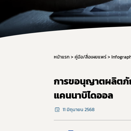
ผลิต
วัตถุ
การใช
การแ
การก
มาตรฐ
หน้าแรก
คู่มือ/สื่อเผยแพร่
Infograp
ภาชน
มาตร
การขอนุญาตผลิตภัณ
มาตร
แคนนาบิไดออล
อาหาร
GMP 
11 มิถุนายน 2568
การนำ
อาหาร