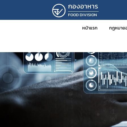
กองอาหาร
FOOD DIVISION
หน้าแรก
กฏหมายอ
ข่าว
กฎหม
พร
กฎ
ปร
ปร
ระ
คำ
คำ