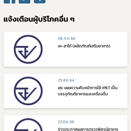
แจ้งเตือนผู้บริโภคอื่น ๆ
06 ก.ค. 66
เค-ฮาโก้ (ผลิตภัณฑ์เสริมอาหาร)
25 ส.ค. 64
อย. เผยความคืบหน้าการใช้ rPET เป็น
บรรจุภัณฑ์อาหารและเครื่องดื่ม
23 มิ.ย. 66
ข่าวประกาศผลการตรวจพิสูจน์อาหาร