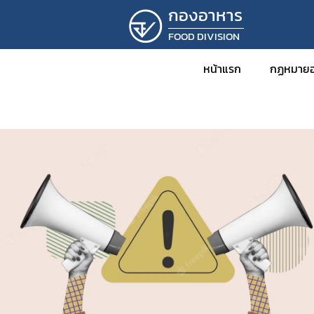
กองอาหาร
FOOD DIVISION
หน้าแรก
กฏหมายอ
ข่าว
กฎหม
พร
กฎ
ปร
ปร
ระ
คำ
คำ