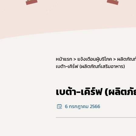
ผลิต
วัตถุ
การใช
การแ
การก
มาตรฐ
หน้าแรก
แจ้งเตือนผู้บริโภค
ผลิตภัณฑ
เบต้า-เคิร์ฟ (ผลิตภัณฑ์เสริมอาหาร)
ภาชน
มาตร
มาตร
เบต้า-เคิร์ฟ (ผลิตภ
อาหาร
GMP 
6 กรกฎาคม 2566
การนำ
อาหาร