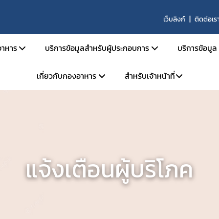
เว็บลิงก์
ติดต่อเร
าหาร
บริการข้อมูลสำหรับผู้ประกอบการ
บริการข้อมูล
เกี่ยวกับกองอาหาร
สำหรับเจ้าหน้าที่
สารด้านกฎหมายอาหาร
คู่มือสำหรับประชาชน
ตรวจสอ
ายอาหารและกฎหมายลำดับรอง
การยื่นขออนุญาตด้านอาหาร
ข่าวสาร
โครงสร้างหน่วยงาน
ระบบ e-saraban
ะราชบัญญัติอาหาร พ.ศ. 2522
การขออนุญาต อย. สำหรับผลิตภัณฑ์ TOP HIT
ผลิตภัณ
จองห้องประชุม
วิสัยทัศน์ พันธกิจ
กระทรวงสาธารณสุข
หลักเกณฑ์ / ข้อกำหนด
ประกาศผ
แบบฟอร์ม
การดำเนินงานองค์กรคุณธรรมต้นแบบ
ะกาศกระทรวงสาธารณสุข
ระบบ e-Submission
คู่มือ/สื
แจ้งเตือนผู้บริโภค
ะกาศสำนักงานคณะกรรมการอาหารและยา
ระบบเลขเสมือน (FM,FG)
คำถามที
เบียบสำนักงานคณะกรรมการอาหารและยา
ระบบให้คำปรึกษาออนไลน์ (e-consult)
ผู้เชี่ยว
สั่งสำนักงานคณะกรรมการอาหารและยา
โปรแกรมสำหรับผู้ประกอบการ
สั่งคณะกรรมการอาหาร
หน่วยตรวจหรือหน่วยรับรองสถานที่ผลิตอาหาร