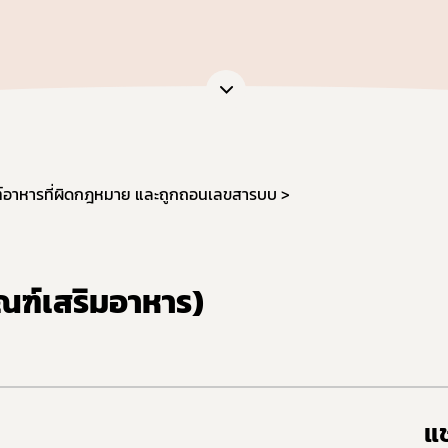
หน่วยตรวจวิเคราะห์อาหาร/ ภาชนะบรรจุอาหาร
ภัณฑ์อาหาร
หน่วยฝึกอบรมที่ขึ้นบัญชีกับ อย.
เจือปนอาหาร
ข้อมูลการขออนุญาตผู้ประกอบการเศรษฐกิจฐานราก
้จุลินทรีย์โพรไบโอติกในอาหาร
สดงฉลากอาหารและฉลากโภชนาการ
ล่าวอ้างทางสุขภาพ
านอาหารด้านจุลินทรีย์ที่ทำให้เกิดโรค
์อาหารที่ผิดกฎหมาย และถูกถอนเลขสารบบ
ะบรรจุ
ฐานอาหารที่มีสารปนเปื้อน
ฐานอาหารที่มีสารพิษ-ยาสัตว์ตกค้าง
ัณฑ์เสริมอาหาร)
จากสิ่งมีชีวิตดัดแปรพันธุกรรม
(มาตรฐานระบบการผลิตอาหาร)
เข้าอาหารที่มีความเสี่ยงจากโรควัวบ้า
ที่ห้ามผลิต นำเข้า หรือจำหน่าย
แช