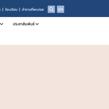
EN
า
ร้องเรียน
คำถามที่พบบ่อย
ประชาสัมพันธ์
บการอนุญาตผลิตภัณฑ์อาหาร
ข่าวสารประชาสัมพันธ์
ด้านความปลอดภัยอาหาร
ข่าวสารด้านกฎหมายอาหาร
ฑ์อาหารที่ผิดกฎหมาย และถูกถอนเลขสารบบ
ข่าวสารด้านความปลอดภัยอาหาร
ลการตรวจพิสูจน์อาหาร
การอบรม / สัมมนา
่อเผยแพร่
รับสมัครงาน
่พบบ่อย
ปฏิทินกิจกรรม
ชาญ องค์กรผู้เชี่ยวชาญฯ ที่ขึ้นบัญชีกับ อย.