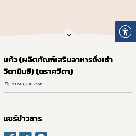
แก้ว (ผลิตภัณฑ์เสริมอาหารถั่งเช่า
วิตามินซี) (ตราศวืตา)
6 กรกฎาคม 2566
แชร์ข่าวสาร​