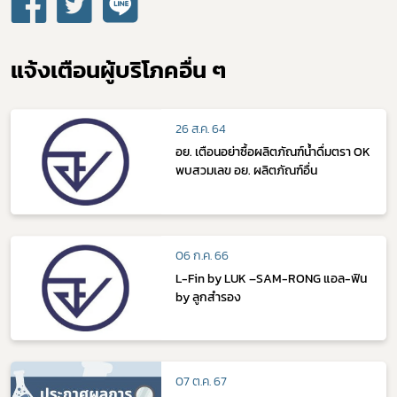
แจ้งเตือนผู้บริโภคอื่น ๆ
26 ส.ค. 64
อย. เตือนอย่าซื้อผลิตภัณฑ์น้ำดื่มตรา OK
พบสวมเลข อย. ผลิตภัณฑ์อื่น
06 ก.ค. 66
L-Fin by LUK –SAM-RONG แอล-ฟิน
by ลูกสำรอง
07 ต.ค. 67