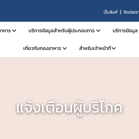
เว็บลิงก์
ติดต่อเร
าหาร
บริการข้อมูลสำหรับผู้ประกอบการ
บริการข้อมูล
เกี่ยวกับกองอาหาร
สำหรับเจ้าหน้าที่
สารด้านกฎหมายอาหาร
คู่มือสำหรับประชาชน
ตรวจสอ
ายอาหารและกฎหมายลำดับรอง
การยื่นขออนุญาตด้านอาหาร
ข่าวสาร
โครงสร้างหน่วยงาน
ระบบ e-saraban
ะราชบัญญัติอาหาร พ.ศ. 2522
การขออนุญาต อย. สำหรับผลิตภัณฑ์ TOP HIT
ผลิตภัณ
จองห้องประชุม
วิสัยทัศน์ พันธกิจ
กระทรวงสาธารณสุข
หลักเกณฑ์ / ข้อกำหนด
ประกาศผ
แบบฟอร์ม
การดำเนินงานองค์กรคุณธรรมต้นแบบ
ะกาศกระทรวงสาธารณสุข
ระบบ e-Submission
คู่มือ/สื
แจ้งเตือนผู้บริโภค
ะกาศสำนักงานคณะกรรมการอาหารและยา
ระบบเลขเสมือน (FM,FG)
คำถามที
เบียบสำนักงานคณะกรรมการอาหารและยา
ระบบให้คำปรึกษาออนไลน์ (e-consult)
ผู้เชี่ยว
สั่งสำนักงานคณะกรรมการอาหารและยา
โปรแกรมสำหรับผู้ประกอบการ
สั่งคณะกรรมการอาหาร
หน่วยตรวจหรือหน่วยรับรองสถานที่ผลิตอาหาร