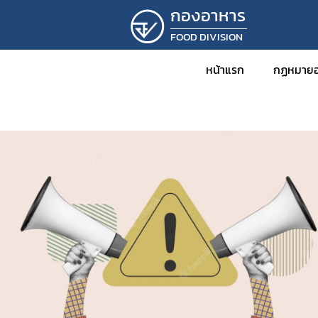
กองอาหาร
FOOD DIVISION
หน้าแรก
กฏหมายอ
ข่าว
กฎหม
พร
กฎ
ปร
ปร
ระ
คำ
คำ