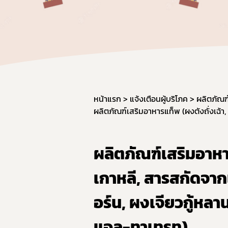
ผลิต
วัตถุ
การใช
การแ
การก
มาตรฐ
หน้าแรก
แจ้งเตือนผู้บริโภค
ผลิตภัณฑ
ภาชน
มาตร
มาตร
ผลิตภัณฑ์เสริมอาหา
อาหาร
เกาหลี, สารสกัดจา
GMP 
การนำ
อร์น, ผงเจียวกู้หลาน
อาหาร
แอล-ทาเทรท)