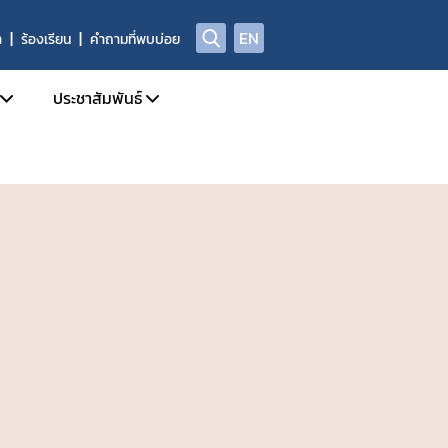
EN
า
ร้องเรียน
คำถามที่พบบ่อย
ประชาสัมพันธ์
บการอนุญาตผลิตภัณฑ์อาหาร
ข่าวสารประชาสัมพันธ์
ด้านความปลอดภัยอาหาร
ข่าวสารด้านกฎหมายอาหาร
ฑ์อาหารที่ผิดกฎหมาย และถูกถอนเลขสารบบ
ข่าวสารด้านความปลอดภัยอาหาร
ลการตรวจพิสูจน์อาหาร
การอบรม / สัมมนา
่อเผยแพร่
รับสมัครงาน
่พบบ่อย
ปฏิทินกิจกรรม
ชาญ องค์กรผู้เชี่ยวชาญฯ ที่ขึ้นบัญชีกับ อย.