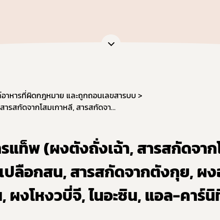
หน่วยตรวจวิเคราะห์อาหาร/ ภาชนะบรรจุอาหาร
ภัณฑ์อาหาร
หน่วยฝึกอบรมที่ขึ้นบัญชีกับ อย.
เจือปนอาหาร
ข้อมูลการขออนุญาตผู้ประกอบการเศรษฐกิจฐานราก
้จุลินทรีย์โพรไบโอติกในอาหาร
สดงฉลากอาหารและฉลากโภชนาการ
ล่าวอ้างทางสุขภาพ
านอาหารด้านจุลินทรีย์ที่ทำให้เกิดโรค
์อาหารที่ผิดกฎหมาย และถูกถอนเลขสารบบ
ะบรรจุ
ผลิตภัณฑ์เสริมอาหารแท็พ (ผงตังถั่งเฉ้า, สารสกัดจากโสมเกาหลี, สารสกัดจากเปลือกสน, สารสกัดจากตังกุย, ผงฮอร์ธอร์น, ผงเจียวกู้หลาน, ผงโหงวบี่จี, ไนอะซิน, แอล-คาร์นิทีน แอล-ทาเทรท)
ฐานอาหารที่มีสารปนเปื้อน
ฐานอาหารที่มีสารพิษ-ยาสัตว์ตกค้าง
รแท็พ (ผงตังถั่งเฉ้า, สารสกัดจา
จากสิ่งมีชีวิตดัดแปรพันธุกรรม
กเปลือกสน, สารสกัดจากตังกุย, ผง
(มาตรฐานระบบการผลิตอาหาร)
เข้าอาหารที่มีความเสี่ยงจากโรควัวบ้า
, ผงโหงวบี่จี, ไนอะซิน, แอล-คาร์นิ
ที่ห้ามผลิต นำเข้า หรือจำหน่าย