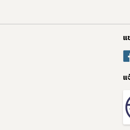
แช
แจ