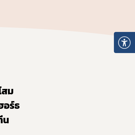
 ให้ได้มาตรฐาน อย. และส่งออก
กโสม
ฮอร์ธ
ทีน