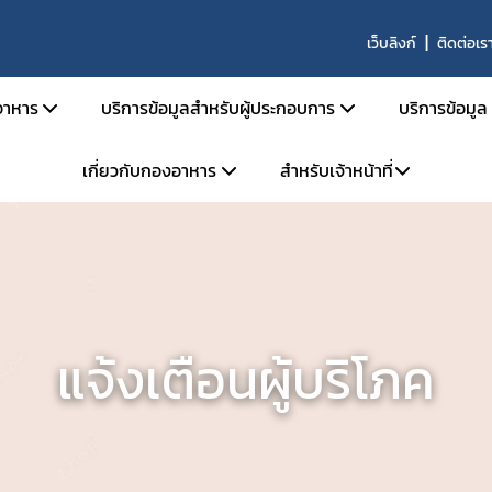
เว็บลิงก์
ติดต่อเร
าหาร
บริการข้อมูลสำหรับผู้ประกอบการ
บริการข้อมูล
เกี่ยวกับกองอาหาร
สำหรับเจ้าหน้าที่
สารด้านกฎหมายอาหาร
คู่มือสำหรับประชาชน
ตรวจสอ
ายอาหารและกฎหมายลำดับรอง
การยื่นขออนุญาตด้านอาหาร
ข่าวสาร
โครงสร้างหน่วยงาน
ระบบ e-saraban
ะราชบัญญัติอาหาร พ.ศ. 2522
การขออนุญาต อย. สำหรับผลิตภัณฑ์ TOP HIT
ผลิตภัณ
จองห้องประชุม
วิสัยทัศน์ พันธกิจ
กระทรวงสาธารณสุข
หลักเกณฑ์ / ข้อกำหนด
ประกาศผ
แบบฟอร์ม
การดำเนินงานองค์กรคุณธรรมต้นแบบ
ะกาศกระทรวงสาธารณสุข
ระบบ e-Submission
คู่มือ/สื
แจ้งเตือนผู้บริโภค
ะกาศสำนักงานคณะกรรมการอาหารและยา
ระบบเลขเสมือน (FM,FG)
คำถามที
เบียบสำนักงานคณะกรรมการอาหารและยา
ระบบให้คำปรึกษาออนไลน์ (e-consult)
ผู้เชี่ยว
สั่งสำนักงานคณะกรรมการอาหารและยา
โปรแกรมสำหรับผู้ประกอบการ
สั่งคณะกรรมการอาหาร
หน่วยตรวจหรือหน่วยรับรองสถานที่ผลิตอาหาร