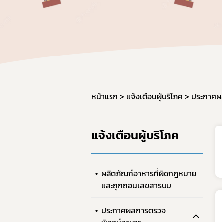
ผลิต
วัตถุ
การใช
การแ
การก
มาตรฐ
หน้าแรก
แจ้งเตือนผู้บริโภค
ประกาศผ
ภาชน
มาตร
แจ้งเตือนผู้บริโภค
มาตร
อาหาร
GMP 
ผลิตภัณฑ์อาหารที่ผิดกฎหมาย
และถูกถอนเลขสารบบ
การนำ
อาหาร
ประกาศผลการตรวจ