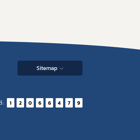
Sitemap
์ :
1
2
0
6
6
4
7
9