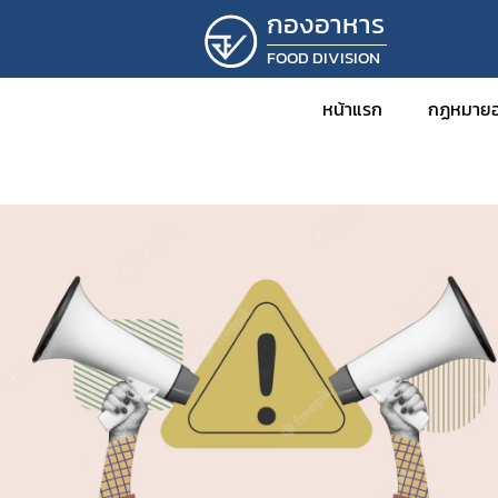
กองอาหาร
FOOD DIVISION
หน้าแรก
กฏหมายอ
ข่าว
กฎหม
พร
กฎ
ปร
ปร
ระ
คำ
คำ