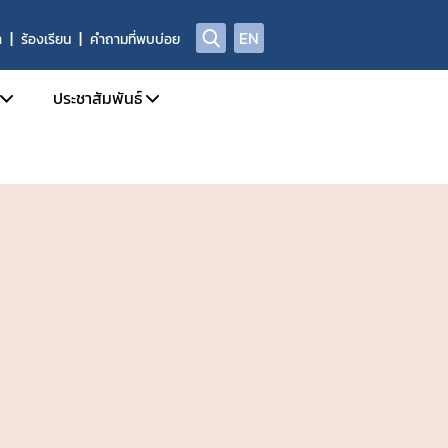
EN
า
ร้องเรียน
คำถามที่พบบ่อย
ประชาสัมพันธ์
บการอนุญาตผลิตภัณฑ์อาหาร
ข่าวสารประชาสัมพันธ์
ด้านความปลอดภัยอาหาร
ข่าวสารด้านกฎหมายอาหาร
ฑ์อาหารที่ผิดกฎหมาย และถูกถอนเลขสารบบ
ข่าวสารด้านความปลอดภัยอาหาร
ลการตรวจพิสูจน์อาหาร
การอบรม / สัมมนา
่อเผยแพร่
รับสมัครงาน
่พบบ่อย
ปฏิทินกิจกรรม
ชาญ องค์กรผู้เชี่ยวชาญฯ ที่ขึ้นบัญชีกับ อย.