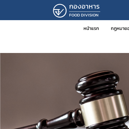
กองอาหาร
FOOD DIVISION
หน้าแรก
กฏหมายอ
ข่าว
กฎหม
พร
กฎ
ปร
ปร
ระ
คำ
คำ