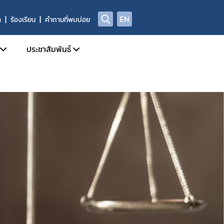
EN
า
ร้องเรียน
คำถามที่พบบ่อย
ประชาสัมพันธ์
บการอนุญาตผลิตภัณฑ์อาหาร
ข่าวสารประชาสัมพันธ์
ด้านความปลอดภัยอาหาร
ข่าวสารด้านกฎหมายอาหาร
ฑ์อาหารที่ผิดกฎหมาย และถูกถอนเลขสารบบ
ข่าวสารด้านความปลอดภัยอาหาร
ลการตรวจพิสูจน์อาหาร
การอบรม / สัมมนา
่อเผยแพร่
รับสมัครงาน
่พบบ่อย
ปฏิทินกิจกรรม
ชาญ องค์กรผู้เชี่ยวชาญฯ ที่ขึ้นบัญชีกับ อย.