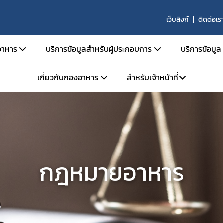
เว็บลิงก์
ติดต่อเร
าหาร
บริการข้อมูลสำหรับผู้ประกอบการ
บริการข้อมูล
เกี่ยวกับกองอาหาร
สำหรับเจ้าหน้าที่
สารด้านกฎหมายอาหาร
คู่มือสำหรับประชาชน
ตรวจสอ
ายอาหารและกฎหมายลำดับรอง
การยื่นขออนุญาตด้านอาหาร
ข่าวสาร
โครงสร้างหน่วยงาน
ระบบ e-saraban
ะราชบัญญัติอาหาร พ.ศ. 2522
การขออนุญาต อย. สำหรับผลิตภัณฑ์ TOP HIT
ผลิตภัณ
จองห้องประชุม
วิสัยทัศน์ พันธกิจ
กระทรวงสาธารณสุข
หลักเกณฑ์ / ข้อกำหนด
ประกาศผ
แบบฟอร์ม
การดำเนินงานองค์กรคุณธรรมต้นแบบ
ะกาศกระทรวงสาธารณสุข
ระบบ e-Submission
คู่มือ/สื
กฎหมายอาหาร
ะกาศสำนักงานคณะกรรมการอาหารและยา
ระบบเลขเสมือน (FM,FG)
คำถามที
เบียบสำนักงานคณะกรรมการอาหารและยา
ระบบให้คำปรึกษาออนไลน์ (e-consult)
ผู้เชี่ยว
สั่งสำนักงานคณะกรรมการอาหารและยา
โปรแกรมสำหรับผู้ประกอบการ
สั่งคณะกรรมการอาหาร
หน่วยตรวจหรือหน่วยรับรองสถานที่ผลิตอาหาร