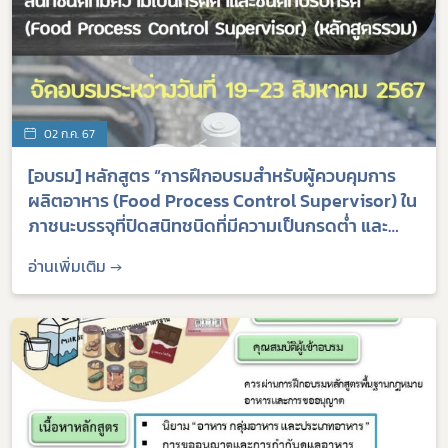
02 ก.ค. 67
[อบรม] หลักสูตร “การฝึกอบรมสำหรับผู้ควบคุมการ
ผลิตอาหาร (Food Process Control Supervisor) ใน
ภาชนะบรรจุที่ปิดสนิทชนิดที่มีความเป็นกรดต่ำ และ
ชนิดที่ปรับกรด (หลักสูตรรวม)" 19 - 23 สิงหาคม 2567
อ่านเพิ่มเติม →