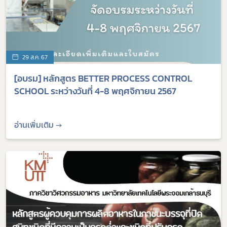
29 ส.ค. 67
[อบรม] หลักสูตร BETTER PROCESS CONTROL
SCHOOL ระหว่างวันที่ 4-8 พฤศจิกายน 2567
อ่านเพิ่มเติม →