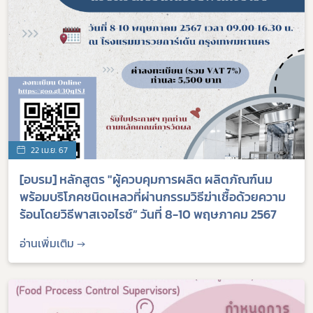
22 เม.ย. 67
[อบรม] หลักสูตร "ผู้ควบคุมการผลิต ผลิตภัณฑ์นม
พร้อมบริโภคชนิดเหลวที่ผ่านกรรมวิธีฆ่าเชื้อด้วยความ
ร้อนโดยวิธีพาสเจอไรซ์” วันที่ 8-10 พฤษภาคม 2567
อ่านเพิ่มเติม →