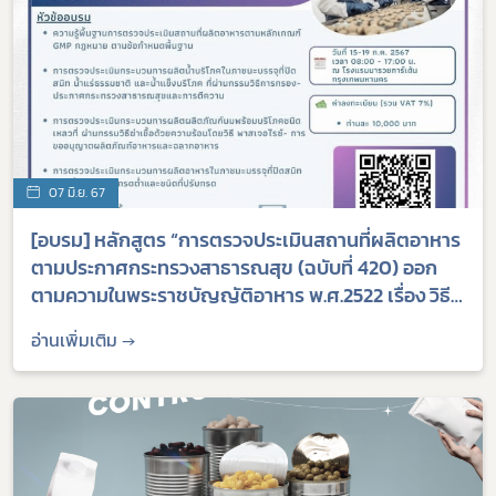
07 มิ.ย. 67
[อบรม] หลักสูตร “การตรวจประเมินสถานที่ผลิตอาหาร
ตามประกาศกระทรวงสาธารณสุข (ฉบับที่ 420) ออก
ตามความในพระราชบัญญัติอาหาร พ.ศ.2522 เรื่อง วิธี
การผลิต เครื่องมือ เครื่องใช้ในการผลิต และการเก็บ
อ่านเพิ่มเติม →
รักษาอาหาร” วันที่ 15 - 19 กรกฎาคม 2567