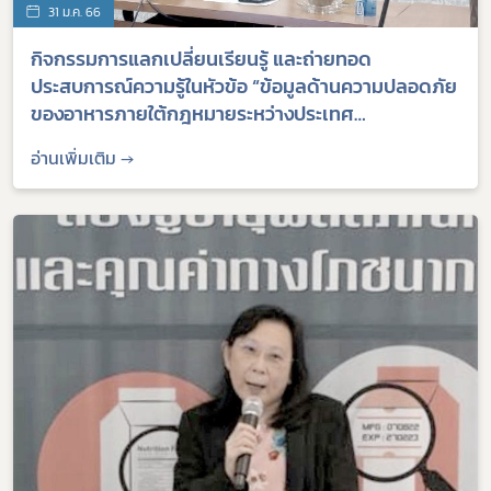
31 ม.ค. 66
กิจกรรมการแลกเปลี่ยนเรียนรู้ และถ่ายทอด
ประสบการณ์ความรู้ในหัวข้อ “ข้อมูลด้านความปลอดภัย
ของอาหารภายใต้กฎหมายระหว่างประเทศ
(International Health Regulations (2005)) และ
อ่านเพิ่มเติม →
อาเซียน”