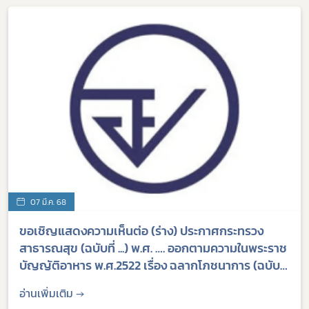
07 มี.ค. 68
ขอเชิญแสดงความเห็นต่อ (ร่าง) ประกาศกระทรวง
สาธารณสุข (ฉบับที่ ...) พ.ศ. …. ออกตามความในพระราช
บัญญัติอาหาร พ.ศ.2522 เรื่อง ฉลากโภชนาการ (ฉบับที่
2) และเรื่อง อาหารที่ต้องแสดงฉลากโภชนาการ และค่า
อ่านเพิ่มเติม →
พลังงาน น้ำตาล ไขมัน และโซเดียม แบบจีดีเอ (ฉบับที่