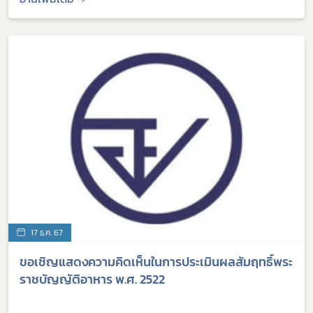
อาหารแต่ละกลุ่ม (ฉบับที่ 3)
17 ธ.ค. 67
ขอเชิญแสดงความคิดเห็นในการประเมินผลสัมฤทธิ์พระ
ราชบัญญัติอาหาร พ.ศ. 2522