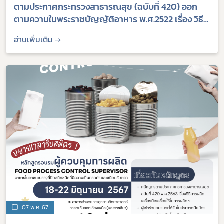
ตามประกาศกระทรวงสาธารณสุข (ฉบับที่ 420) ออก
ตามความในพระราชบัญญัติอาหาร พ.ศ.2522 เรื่อง วิธี
การผลิต เครื่องมือ เครื่องใช้ในการผลิต และการเก็บ
อ่านเพิ่มเติม →
รักษาอาหาร” วันที่ 15 - 19 กรกฎาคม 2567
07 พ.ค. 67