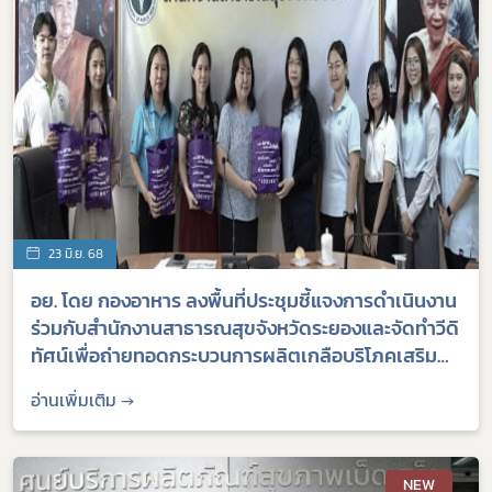
23 มิ.ย. 68
อย. โดย กองอาหาร ลงพื้นที่ประชุมชี้แจงการดำเนินงาน
ร่วมกับสำนักงานสาธารณสุขจังหวัดระยองและจัดทำวีดิ
ทัศน์เพื่อถ่ายทอดกระบวนการผลิตเกลือบริโภคเสริม
ไอโอดีนของสถานประกอบการ วันที่ 13 มิถุนายน 2568
อ่านเพิ่มเติม →
ณ จังหวัดระยอง
NEW