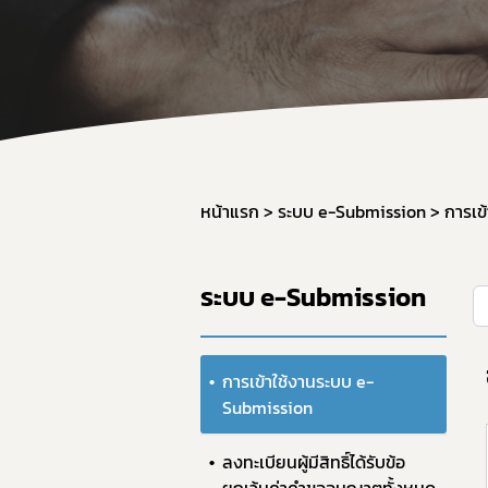
ผลิต
วัตถุ
การใช
การแ
การก
มาตรฐ
หน้าแรก
ระบบ e-Submission
การเข
ภาชน
มาตร
ระบบ e-Submission
มาตร
อาหาร
GMP 
การเข้าใช้งานระบบ e-
Submission
การนำ
อาหาร
ลงทะเบียนผู้มีสิทธิ์ได้รับข้อ