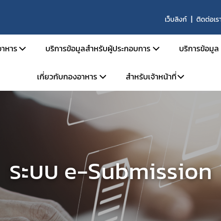
เว็บลิงก์
ติดต่อเร
าหาร
บริการข้อมูลสำหรับผู้ประกอบการ
บริการข้อมูล
เกี่ยวกับกองอาหาร
สำหรับเจ้าหน้าที่
สารด้านกฎหมายอาหาร
คู่มือสำหรับประชาชน
ตรวจสอ
ายอาหารและกฎหมายลำดับรอง
การยื่นขออนุญาตด้านอาหาร
ข่าวสาร
โครงสร้างหน่วยงาน
ระบบ e-saraban
ะราชบัญญัติอาหาร พ.ศ. 2522
การขออนุญาต อย. สำหรับผลิตภัณฑ์ TOP HIT
ผลิตภัณ
จองห้องประชุม
วิสัยทัศน์ พันธกิจ
กระทรวงสาธารณสุข
หลักเกณฑ์ / ข้อกำหนด
ประกาศผ
แบบฟอร์ม
การดำเนินงานองค์กรคุณธรรมต้นแบบ
ะกาศกระทรวงสาธารณสุข
ระบบ e-Submission
คู่มือ/สื
ระบบ e-Submission
ะกาศสำนักงานคณะกรรมการอาหารและยา
ระบบเลขเสมือน (FM,FG)
คำถามที
เบียบสำนักงานคณะกรรมการอาหารและยา
ระบบให้คำปรึกษาออนไลน์ (e-consult)
ผู้เชี่ยว
สั่งสำนักงานคณะกรรมการอาหารและยา
โปรแกรมสำหรับผู้ประกอบการ
สั่งคณะกรรมการอาหาร
หน่วยตรวจหรือหน่วยรับรองสถานที่ผลิตอาหาร