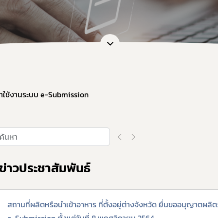
หน่วยตรวจวิเคราะห์อาหาร/ ภาชนะบรรจุอาหาร
ภัณฑ์อาหาร
หน่วยฝึกอบรมที่ขึ้นบัญชีกับ อย.
เจือปนอาหาร
ข้อมูลการขออนุญาตผู้ประกอบการเศรษฐกิจฐานราก
้จุลินทรีย์โพรไบโอติกในอาหาร
สดงฉลากอาหารและฉลากโภชนาการ
ล่าวอ้างทางสุขภาพ
านอาหารด้านจุลินทรีย์ที่ทำให้เกิดโรค
้าใช้งานระบบ e-Submission
ะบรรจุ
ฐานอาหารที่มีสารปนเปื้อน
ฐานอาหารที่มีสารพิษ-ยาสัตว์ตกค้าง
จากสิ่งมีชีวิตดัดแปรพันธุกรรม
ข่าวประชาสัมพันธ์
(มาตรฐานระบบการผลิตอาหาร)
เข้าอาหารที่มีความเสี่ยงจากโรควัวบ้า
ที่ห้ามผลิต นำเข้า หรือจำหน่าย
สถานที่ผลิตหรือนำเข้าอาหาร ที่ตั้งอยู่ต่างจังหวัด ยื่นขออนุญาตผล