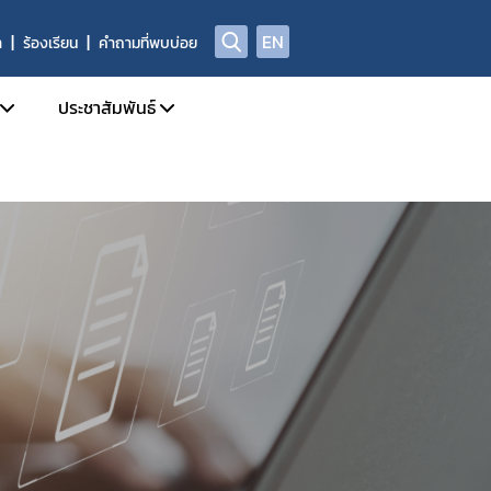
EN
า
ร้องเรียน
คำถามที่พบบ่อย
ประชาสัมพันธ์
บการอนุญาตผลิตภัณฑ์อาหาร
ข่าวสารประชาสัมพันธ์
ด้านความปลอดภัยอาหาร
ข่าวสารด้านกฎหมายอาหาร
ฑ์อาหารที่ผิดกฎหมาย และถูกถอนเลขสารบบ
ข่าวสารด้านความปลอดภัยอาหาร
ลการตรวจพิสูจน์อาหาร
การอบรม / สัมมนา
่อเผยแพร่
รับสมัครงาน
่พบบ่อย
ปฏิทินกิจกรรม
ชาญ องค์กรผู้เชี่ยวชาญฯ ที่ขึ้นบัญชีกับ อย.