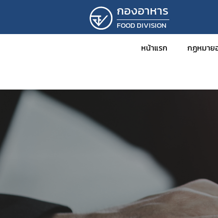
กองอาหาร
FOOD DIVISION
หน้าแรก
กฏหมายอ
ข่าว
กฎหม
พร
กฎ
ปร
ปร
ระ
คำ
คำ