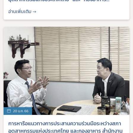
สำนักงานคณะกรรมการอาหารและยา" เพื่อเสริม
อ่านเพิ่มเติม →
ประสิทธิภาพการดำเนินธุรกิจของผู้ประกอบการไทย
20 ม.ค. 66
การหารือแนวทางการประสานความร่วมมือระหว่างสภา
อุตสาหกรรมแห่งประเทศไทย และกองอาหาร สำนักงาน