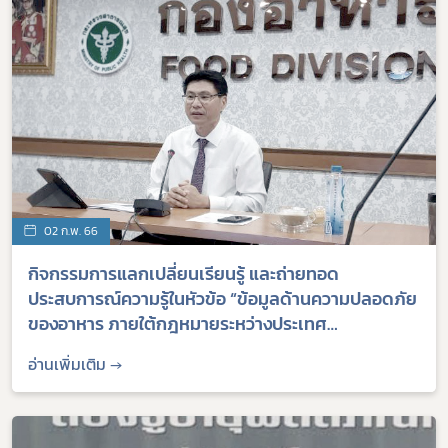
02 ก.พ. 66
​กิจกรรมการแลกเปลี่ยนเรียนรู้ และถ่ายทอด
ประสบการณ์ความรู้ในหัวข้อ “ข้อมูลด้านความปลอดภัย
ของอาหาร ภายใต้กฎหมายระหว่างประเทศ
(International Health Regulations (2005)) และ
อ่านเพิ่มเติม →
อาเซียน”