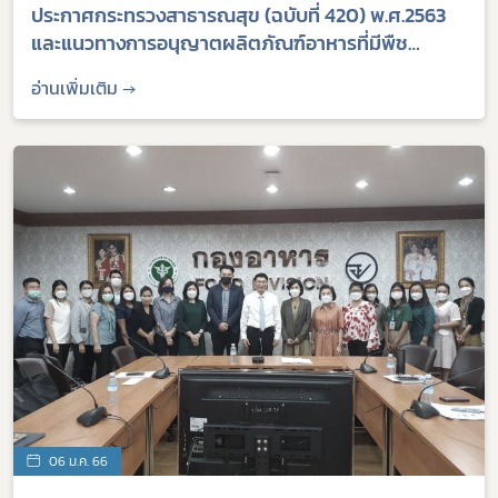
ประกาศกระทรวงสาธารณสุข (ฉบับที่ 420) พ.ศ.2563
และแนวทางการอนุญาตผลิตภัณฑ์อาหารที่มีพืช
กระท่อมเป็นส่วนประกอบ รวมทั้งการใช้ส่วนประกอบที่
อ่านเพิ่มเติม →
ผสมในเครื่องดื่มกาเฟอีน
06 ม.ค. 66