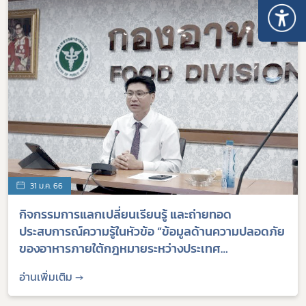
31 ม.ค. 66
กิจกรรมการแลกเปลี่ยนเรียนรู้ และถ่ายทอด
ประสบการณ์ความรู้ในหัวข้อ “ข้อมูลด้านความปลอดภัย
ของอาหารภายใต้กฎหมายระหว่างประเทศ
(International Health Regulations (2005)) และ
อ่านเพิ่มเติม →
อาเซียน”