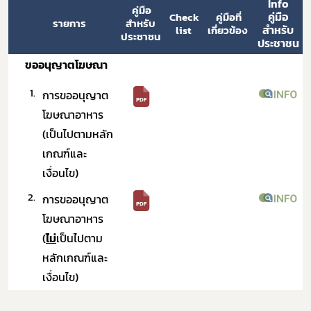
Info
 ​คู่มือ
คู่มือ
​ ​​Check 
​คู่มือที่
รายการ
สำหรับ
สำหรับ
list
เกี่ยวข้อง​ ​
ประชาชน
ประชาชน
ขออนุญาตโฆษณา
1.
การขออนุญาต
โฆษณาอาหาร
(เป็นไปตามหลัก
เกณฑ์และ
เงื่อนไข)
2.
การขออนุญาต
โฆษณาอาหาร
(
ไม่
เป็นไปตาม
หลักเกณฑ์และ
เงื่อนไข)